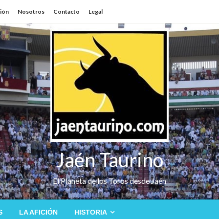
sión
Nosotros
Contacto
Legal
Jaén Taurino
El Planeta de los Toros desde Jaén
S
LA AFICIÓN
HISTORIA