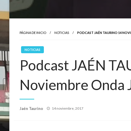
PÁGINA DE INICIO
NOTICIAS
PODCAST JAÉN TAURINO 14 NOV
NOTICIAS
Podcast JAÉN TA
Noviembre Onda J
Publicado
Jaén Taurino
14 noviembre, 2017
el