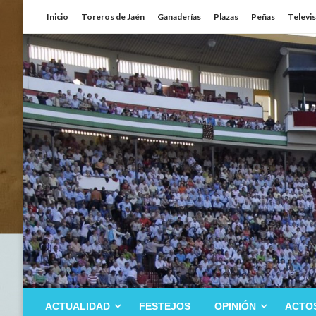
Saltar
Inicio
Toreros de Jaén
Ganaderías
Plazas
Peñas
Televi
al
contenido
ACTUALIDAD
FESTEJOS
OPINIÓN
ACTO