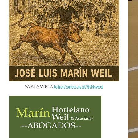
YA A LA VENTA
https://amzn.eu/d/8cNswmj