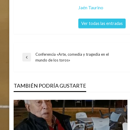
Jaén Taurino
Ver todas las entradas
Conferencia «Arte, comedia y tragedia en el
Navegación
Entrada
mundo de los toros»
anterior
de
TAMBIÉN PODRÍA GUSTARTE
entradas