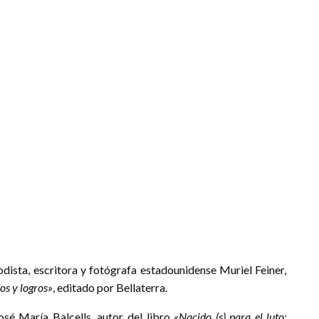
ta, escritora y fotógrafa estadounidense Muriel Feiner,
os y logros»
, editado por Bellaterra.
sé María Balcells, autor del libro
«Nacido (s) para el luto: