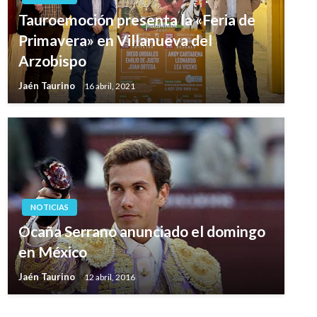
Tauroemoción presenta la «Feria de
Primavera» en Villanueva del
Arzobispo
Jaén Taurino
16 abril, 2021
NOTICIAS
Ocaña Serrano anunciado el domingo
en México
Jaén Taurino
12 abril, 2016