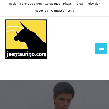
Saltar
Inicio
Toreros de Jaén
Ganaderías
Plazas
Peñas
Televisión
al
Nosotros
Contacto
Legal
contenido
Jaén Taurino
El Planeta de los Toros desde Jaén