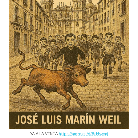
YA A LA VENTA
https://amzn.eu/d/8cNswmj