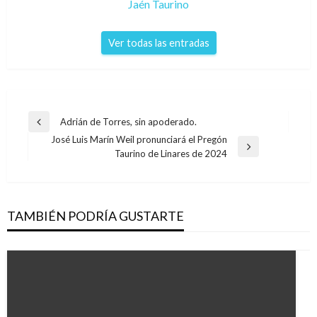
Jaén Taurino
Ver todas las entradas
Navegación
Adrián de Torres, sin apoderado.
Entrada
de
José Luis Marín Weil pronunciará el Pregón
anterior
Entrada
Taurino de Linares de 2024
entradas
siguiente
TAMBIÉN PODRÍA GUSTARTE