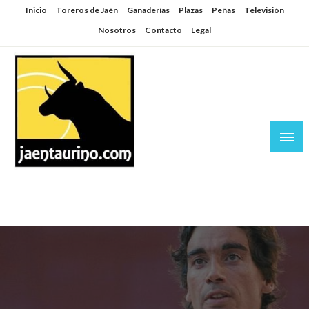
Saltar
Inicio
Toreros de Jaén
Ganaderías
Plazas
Peñas
Televisión
al
Nosotros
Contacto
Legal
contenido
Jaén Taurino
El Planeta de los Toros desde Jaén