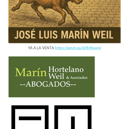
YA A LA VENTA
https://amzn.eu/d/8cNswmj