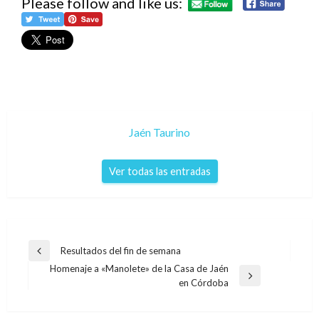
Please follow and like us:
Jaén Taurino
Ver todas las entradas
Navegación
Resultados del fin de semana
Entrada
de
Homenaje a «Manolete» de la Casa de Jaén
anterior
Entrada
en Córdoba
entradas
siguiente