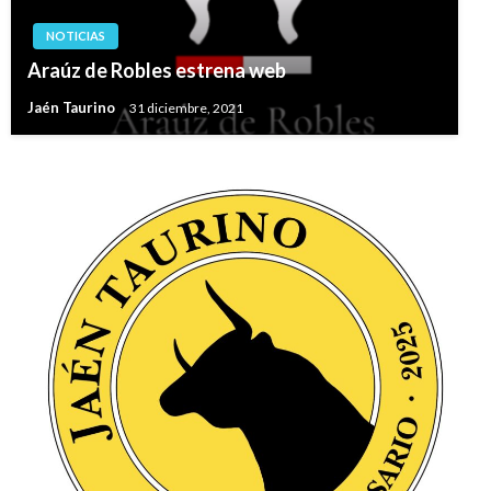
NOTICIAS
Araúz de Robles estrena web
Jaén Taurino
31 diciembre, 2021