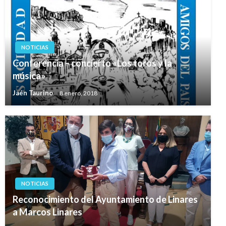
NOTICIAS
Conferencia – concierto «Los toros y la
música»
Jaén Taurino
8 enero, 2018
NOTICIAS
Reconocimiento del Ayuntamiento de Linares
a Marcos Linares