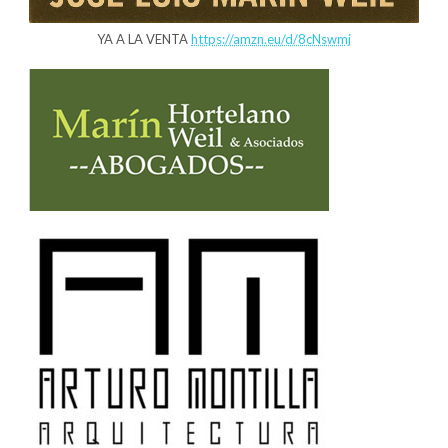
YA A LA VENTA
https://amzn.eu/d/8cNswmj