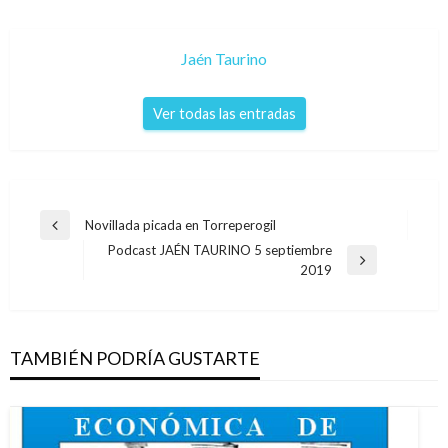
Jaén Taurino
Ver todas las entradas
Navegación
Novillada picada en Torreperogil
Entrada
de
Podcast JAÉN TAURINO 5 septiembre
anterior
Entrada
2019
entradas
siguiente
TAMBIÉN PODRÍA GUSTARTE