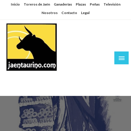
Saltar
Inicio
Toreros de Jaén
Ganaderías
Plazas
Peñas
Televisión
al
Nosotros
Contacto
Legal
contenido
Jaén Taurino
El Planeta de los Toros desde Jaén