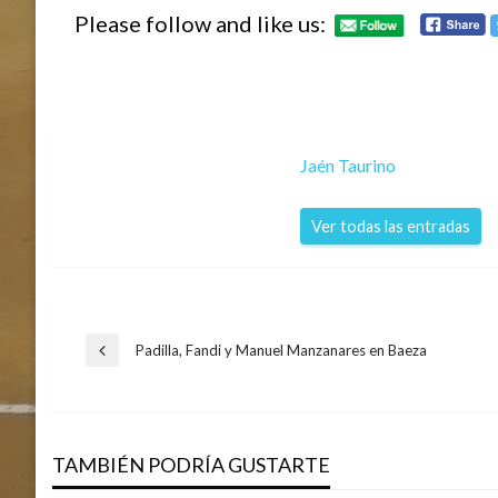
Please follow and like us:
Jaén Taurino
Ver todas las entradas
Navegación
Padilla, Fandi y Manuel Manzanares en Baeza
Entrada
anterior
de
TAMBIÉN PODRÍA GUSTARTE
entradas