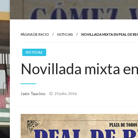
PÁGINA DE INICIO
NOTICIAS
NOVILLADA MIXTA EN PEAL DE B
NOTICIAS
Novillada mixta e
Publicado
Jaén Taurino
25 julio, 2016
el