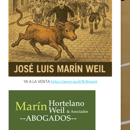
YA A LA VENTA
https://amzn.eu/d/8cNswmj