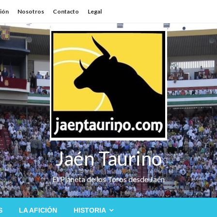
sión
Nosotros
Contacto
Legal
Jaén Taurino
El Planeta de los Toros desde Jaén
S
LA AFICIÓN
HISTORIA