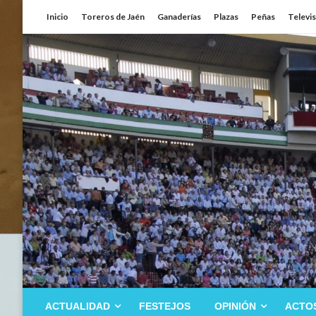
Saltar
Inicio
Toreros de Jaén
Ganaderías
Plazas
Peñas
Televi
al
contenido
ACTUALIDAD
FESTEJOS
OPINIÓN
ACTO