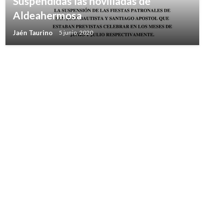
Suspendidas las novilladas de
Aldeahermosa
Jaén Taurino
5 junio, 2020