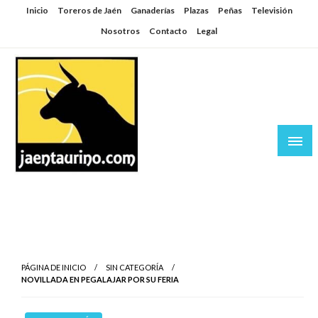
Saltar
Inicio
Toreros de Jaén
Ganaderías
Plazas
Peñas
Televisión
al
Nosotros
Contacto
Legal
contenido
Jaén Taurino
El Planeta de los Toros desde Jaén
PÁGINA DE INICIO
SIN CATEGORÍA
NOVILLADA EN PEGALAJAR POR SU FERIA