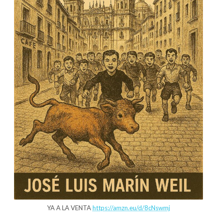
YA A LA VENTA
https://amzn.eu/d/8cNswmj