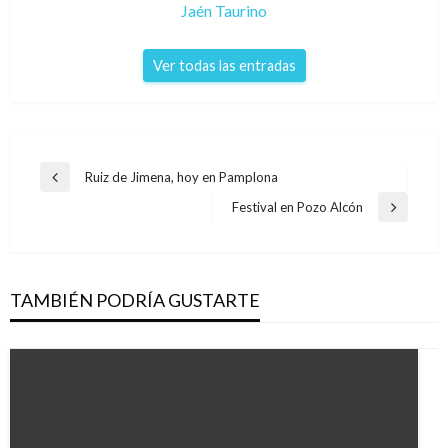
Jaén Taurino
Ver todas las entradas
Navegación
Ruiz de Jimena, hoy en Pamplona
Entrada
de
anterior
Festival en Pozo Alcón
Entrada
entradas
siguiente
TAMBIÉN PODRÍA GUSTARTE