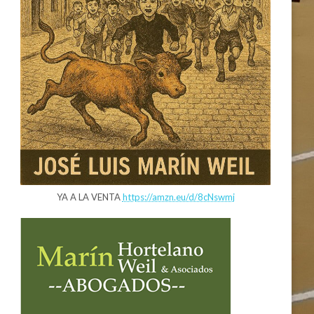
YA A LA VENTA
https://amzn.eu/d/8cNswmj