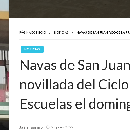
PÁGINA DE INICIO
NOTICIAS
NAVAS DE SAN JUAN ACOGE LA P
NOTICIAS
Navas de San Juan
novillada del Cicl
Escuelas el domin
Publicado
Jaén Taurino
29 junio, 2022