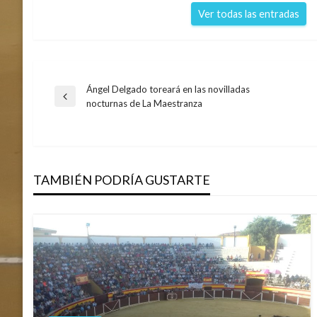
Ver todas las entradas
Ángel Delgado toreará en las novilladas
Navegación
Entrada
nocturnas de La Maestranza
anterior
de
entradas
TAMBIÉN PODRÍA GUSTARTE