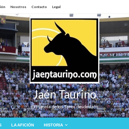
sión
Nosotros
Contacto
Legal
Jaén Taurino
El Planeta de los Toros desde Jaén
S
LA AFICIÓN
HISTORIA