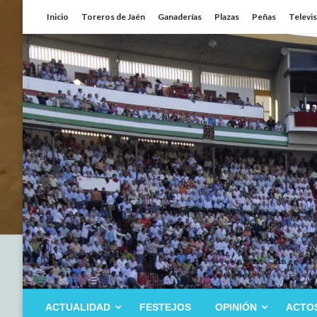
Saltar
Inicio
Toreros de Jaén
Ganaderías
Plazas
Peñas
Televi
al
contenido
ACTUALIDAD
FESTEJOS
OPINIÓN
ACTO