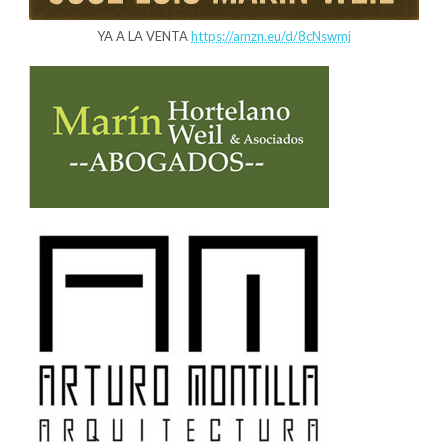
YA A LA VENTA
https://amzn.eu/d/8cNswmj