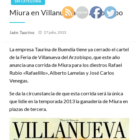
SIN CATEGORÍA
Miura en Villanueva del Arzobispo
Publicado
Jaén Taurino
27 julio, 2013
el
La empresa Taurina de Buendía tiene ya cerrado el cartel
de la Feria de Villanueva del Arzobispo, que este año
anuncia una corrida de Miura para los diestros Rafael
Rubio «Rafaelillo», Alberto Lamelas y José Carlos
Venegas.
Se da la circunstancia de que esta corrida será la única
que lidie en la temporada 2013 la ganadería de Miura en
plazas de tercera.