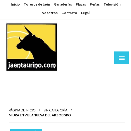
Saltar
Inicio
Toreros de Jaén
Ganaderías
Plazas
Peñas
Televisión
al
Nosotros
Contacto
Legal
contenido
Jaén Taurino
El Planeta de los Toros desde Jaén
PÁGINA DE INICIO
SIN CATEGORÍA
MIURA EN VILLANUEVA DEL ARZOBISPO