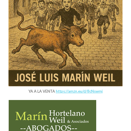
YA A LA VENTA
https://amzn.eu/d/8cNswmj