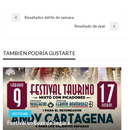
Navegación
Resultados del fin de semana
Entrada
de
anterior
Resultado de ayer
Entrada
entradas
siguiente
TAMBIÉN PODRÍA GUSTARTE
NOTICIAS
Festival en Beas de Segura