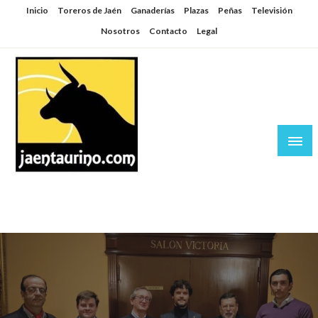
Saltar
Inicio
Toreros de Jaén
Ganaderías
Plazas
Peñas
Televisión
al
Nosotros
Contacto
Legal
contenido
Jaén Taurino
El Planeta de los Toros desde Jaén