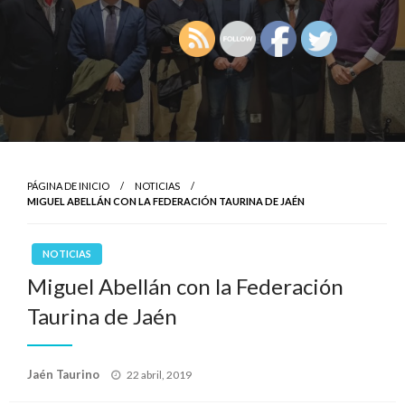
PÁGINA DE INICIO
NOTICIAS
MIGUEL ABELLÁN CON LA FEDERACIÓN TAURINA DE JAÉN
NOTICIAS
Miguel Abellán con la Federación
Taurina de Jaén
Publicado
Jaén Taurino
22 abril, 2019
el