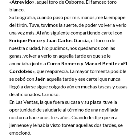
«Atrevido»
, aquel toro de Osborne. El famoso toro
blanco.
Su biografía, cuando pasó por mis manos, me la empapé
del tirón. Tuve, tuvimos la suerte, de poder volver a verlo
una vez más. Al año siguiente compartiendo cartel con
Enrique Ponce
y
Juan Carlos García,
el torero de
nuestra ciudad. No pudimos, nos quedamos con las
ganas, volver a verlo en aquella tarde en que se le
anunciaba junto a
Curro Romero y Manuel Benítez «El
Cordobés»,
que reaparecía. La mayor tormenta posible
se cebó con
Jaén
aquella tarde y ese cartel que nunca
llegó a darse sigue colgado aún en muchas tascas y casas
de aficionados. Curioso.
En Las Ventas, la que fuera su casa y su plaza, tuve la
oportunidad de saludarle al término de una novillada
nocturna hace unos tres años. Cuando le dije que era
jiennense y le había visto torear aquellas dos tardes, se
emocionó.