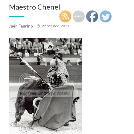
Maestro Chenel
Publicado
Jaén Taurino
22 octubre, 2011
el