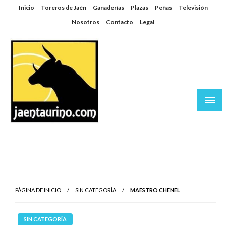
Saltar
Inicio
Toreros de Jaén
Ganaderías
Plazas
Peñas
Televisión
al
Nosotros
Contacto
Legal
contenido
Jaén Taurino
El Planeta de los Toros desde Jaén
PÁGINA DE INICIO
SIN CATEGORÍA
MAESTRO CHENEL
SIN CATEGORÍA