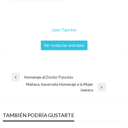
Jaén Taurino
Ver todas las entradas
Navegación
Homenaje al Doctor Passolas
Entrada
de
Mañana, becerrada Homenaje a la Mujer
anterior
Entrada
Jaenera
entradas
siguiente
TAMBIÉN PODRÍA GUSTARTE