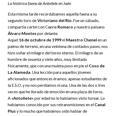
La histórica faena de Antoñete en Jaén
Esta misma tarde recordábamos aquella faena a su
segundo toro de
Victoriano del Río
. Fue un sábado,
compartía cartel con C
urro Romero
y nuestro paisano
Álvaro Montes
por delante.
Aquel
16 de octubre de 1999
el
Maestro Chenel
en un
palmo de terreno, en una veintena de contados pases, nos
hizo soñar el milagro del toreo eterno. El milagro de un
hombre de sesenta y siete años, muy limitado
físicamente, que con una muleta puso en pie el
Coso de
La Alameda
. Una lección para aquellos jóvenes
aficionados que entonces éramos, apenas estudiantes de
la E.S.O, y no nos perdíamos ni una. Una de las dos o tres
veces que he llorado de emoción en una plaza de toros.
A
«Antoñete»
por edad no lo habíamos visto torear. Lo
habíamos conocido por sus retransmisiones en el
Canal
Plus
y lo mucho que habíamos oído hablar de