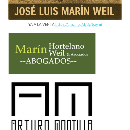
YA A LA VENTA
https://amzn.eu/d/8cNswmj