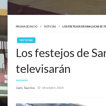
PÁGINA DE INICIO
NOTICIAS
LOS FESTEJOS DE SAN LUCAS SE 
NOTICIAS
Los festejos de Sa
televisarán
Publicado
Jaén Taurino
10 octubre, 2024
el