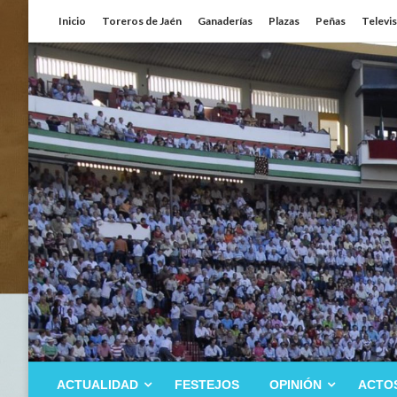
Saltar
Inicio
Toreros de Jaén
Ganaderías
Plazas
Peñas
Televi
al
contenido
ACTUALIDAD
FESTEJOS
OPINIÓN
ACTO