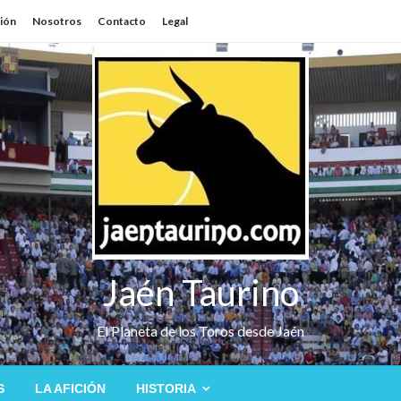
sión
Nosotros
Contacto
Legal
Jaén Taurino
El Planeta de los Toros desde Jaén
S
LA AFICIÓN
HISTORIA