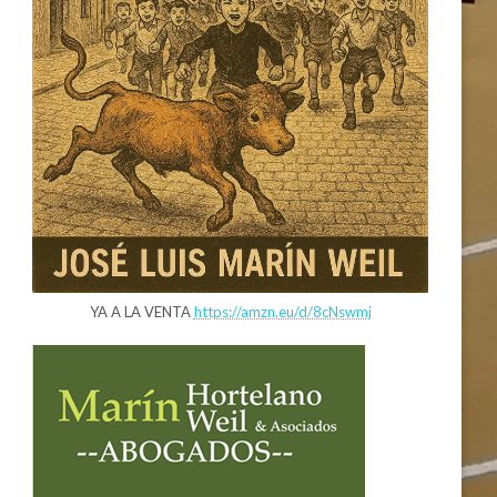
YA A LA VENTA
https://amzn.eu/d/8cNswmj