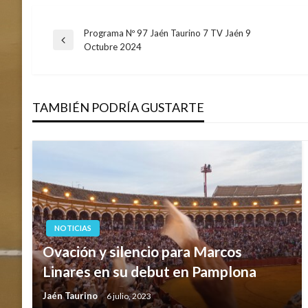
Programa Nº 97 Jaén Taurino 7 TV Jaén 9
Navegación
Entrada
Octubre 2024
anterior
de
TAMBIÉN PODRÍA GUSTARTE
entradas
NOTICIAS
Ovación y silencio para Marcos
Linares en su debut en Pamplona
Jaén Taurino
6 julio, 2023