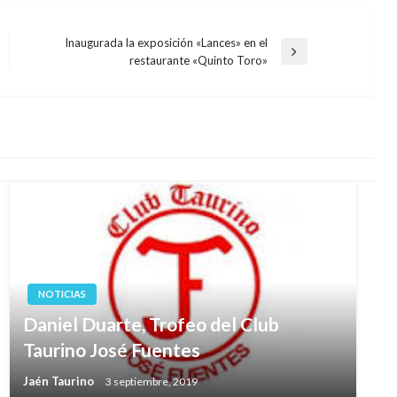
Inaugurada la exposición «Lances» en el
Entrada
restaurante «Quinto Toro»
siguiente
NOTICIAS
Daniel Duarte, Trofeo del Club
Taurino José Fuentes
Jaén Taurino
3 septiembre, 2019