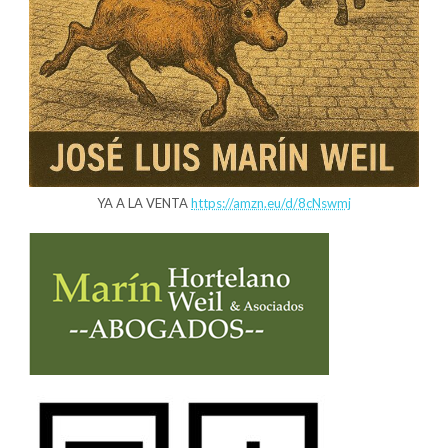
YA A LA VENTA
https://amzn.eu/d/8cNswmj