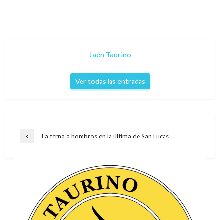
Jaén Taurino
Ver todas las entradas
Navegación
La terna a hombros en la última de San Lucas
Entrada
de
anterior
entradas