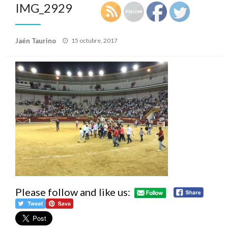
IMG_2929
Publicado
Jaén Taurino
15 octubre, 2017
el
Please follow and like us: