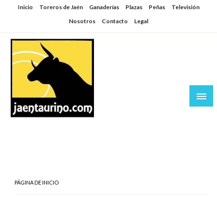
Saltar
Inicio
Toreros de Jaén
Ganaderías
Plazas
Peñas
Televisión
al
Nosotros
Contacto
Legal
contenido
Jaén Taurino
El Planeta de los Toros desde Jaén
PÁGINA DE INICIO