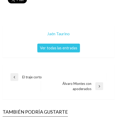
Jaén Taurino
Ver todas las entradas
Navegación
El traje corto
Entrada
de
Álvaro Montes con
anterior
Entrada
apoderados
entradas
siguiente
TAMBIÉN PODRÍA GUSTARTE