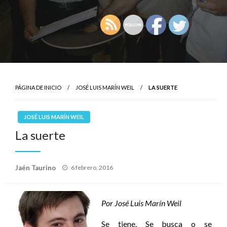
PÁGINA DE INICIO
JOSÉ LUIS MARÍN WEIL
LA SUERTE
JOSÉ LUIS MARÍN WEIL
La suerte
Publicado
Jaén Taurino
6 febrero, 2016
el
Por José Luis Marín Weil
Se tiene. Se busca o se