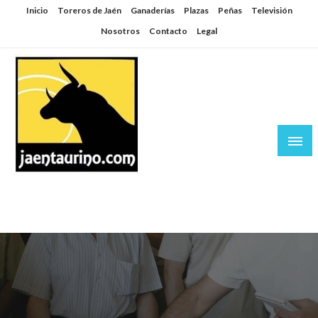
Saltar
Inicio
Toreros de Jaén
Ganaderías
Plazas
Peñas
Televisión
al
Nosotros
Contacto
Legal
contenido
Jaén Taurino
El Planeta de los Toros desde Jaén