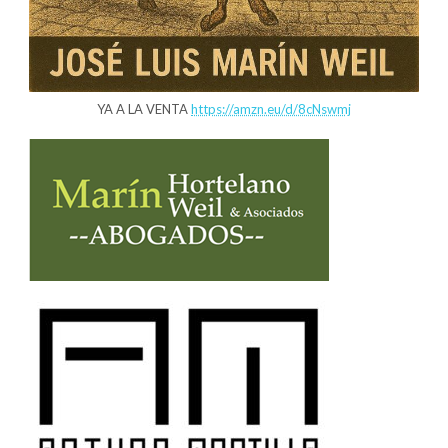
YA A LA VENTA
https://amzn.eu/d/8cNswmj