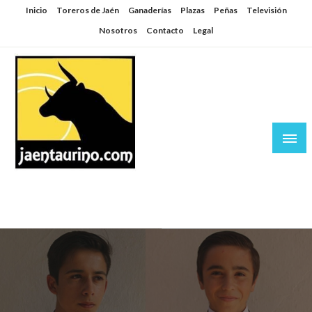
Saltar
Inicio
Toreros de Jaén
Ganaderías
Plazas
Peñas
Televisión
al
Nosotros
Contacto
Legal
contenido
Jaén Taurino
El Planeta de los Toros desde Jaén