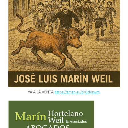
YA A LA VENTA
https://amzn.eu/d/8cNswmj