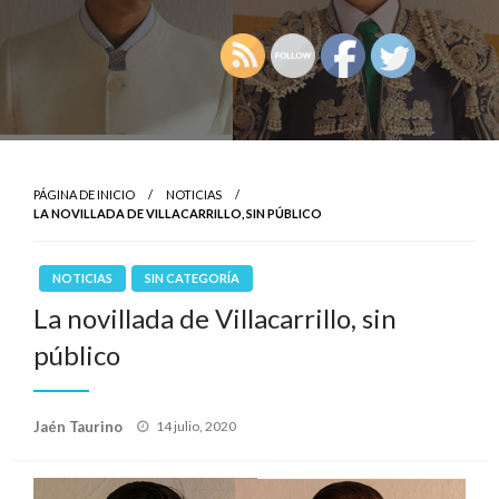
PÁGINA DE INICIO
NOTICIAS
LA NOVILLADA DE VILLACARRILLO, SIN PÚBLICO
NOTICIAS
SIN CATEGORÍA
La novillada de Villacarrillo, sin
público
Publicado
Jaén Taurino
14 julio, 2020
el