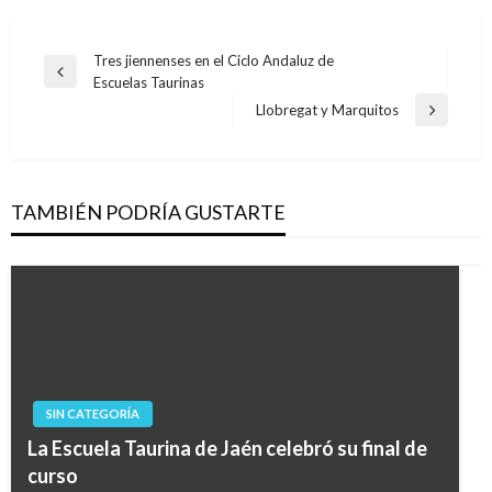
Navegación
Tres jiennenses en el Ciclo Andaluz de
Entrada
Escuelas Taurinas
de
anterior
Llobregat y Marquitos
Entrada
entradas
siguiente
TAMBIÉN PODRÍA GUSTARTE
SIN CATEGORÍA
La Escuela Taurina de Jaén celebró su final de
curso