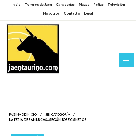
Saltar
Inicio
Toreros de Jaén
Ganaderías
Plazas
Peñas
Televisión
al
Nosotros
Contacto
Legal
contenido
Jaén Taurino
El Planeta de los Toros desde Jaén
PÁGINA DE INICIO
SIN CATEGORÍA
LA FERIA DE SAN LUCAS…SEGÚN JOSÉ CISNEROS