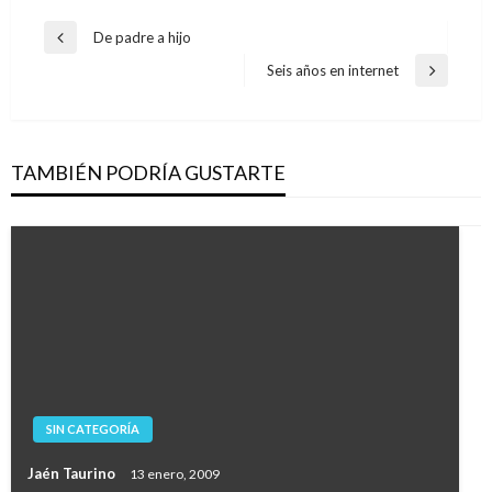
Navegación
De padre a hijo
Entrada
de
anterior
Seis años en internet
Entrada
entradas
siguiente
TAMBIÉN PODRÍA GUSTARTE
SIN CATEGORÍA
Jaén Taurino
13 enero, 2009