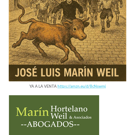
YA A LA VENTA
https://amzn.eu/d/8cNswmj