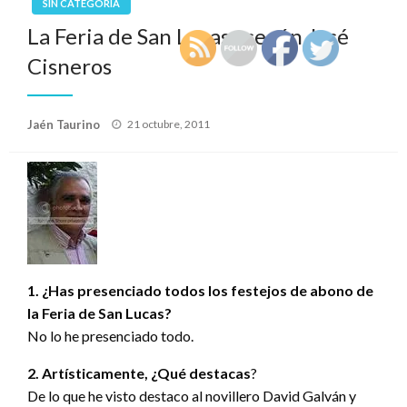
SIN CATEGORÍA
La Feria de San Lucas…según José
Cisneros
Publicado
Jaén Taurino
21 octubre, 2011
el
1. ¿Has presenciado todos los festejos de abono de
la Feria de San Lucas?
No lo he presenciado todo.
2. Artísticamente, ¿Qué destacas
?
De lo que he visto destaco al novillero David Galván y