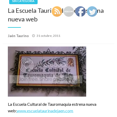
SIN CATEGORÍA
La Escuela Taurina de Jaén estrena
nueva web
Publicado
Jaén Taurino
31 octubre, 2011
el
La Escuela Cultural de Tauromaquia estrena nueva
web:
www.escuelataurinadejaen.com