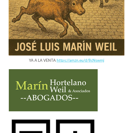
YA A LA VENTA
https://amzn.eu/d/8cNswmj