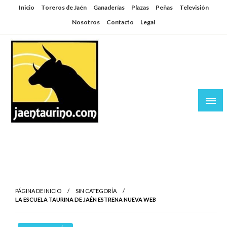
Saltar
Inicio
Toreros de Jaén
Ganaderías
Plazas
Peñas
Televisión
al
Nosotros
Contacto
Legal
contenido
Jaén Taurino
El Planeta de los Toros desde Jaén
PÁGINA DE INICIO
SIN CATEGORÍA
LA ESCUELA TAURINA DE JAÉN ESTRENA NUEVA WEB