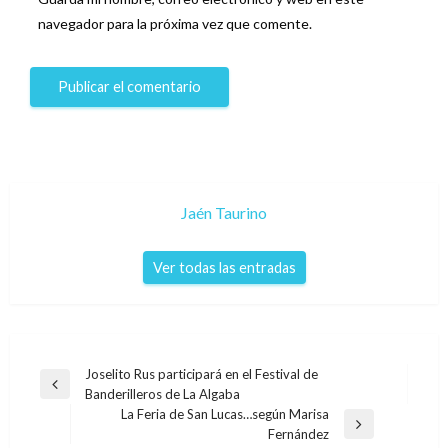
navegador para la próxima vez que comente.
Jaén Taurino
Ver todas las entradas
Navegación
Joselito Rus participará en el Festival de
Entrada
Banderilleros de La Algaba
de
anterior
La Feria de San Lucas…según Marisa
entradas
Entrada
Fernández