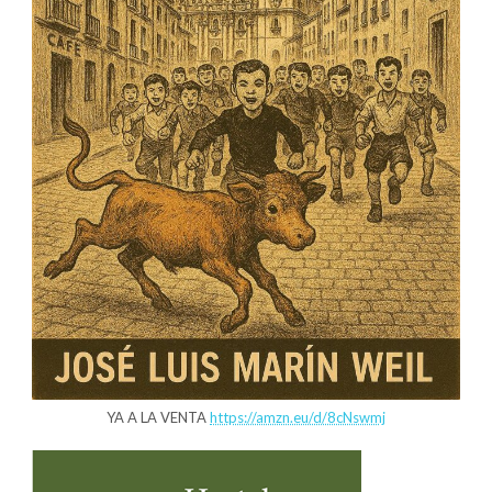
YA A LA VENTA
https://amzn.eu/d/8cNswmj