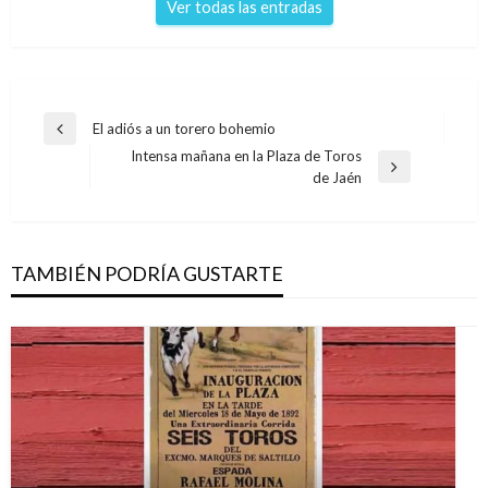
Ver todas las entradas
Navegación
El adiós a un torero bohemio
Entrada
de
Intensa mañana en la Plaza de Toros
anterior
Entrada
de Jaén
entradas
siguiente
TAMBIÉN PODRÍA GUSTARTE