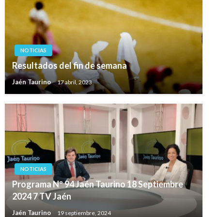
NOTICIAS
Resultados del fin de semana
Jaén Taurino
17 abril, 2023
NOTICIAS
Programa Nº 94 Jaén Taurino 18 Septiembre
2024 7 TV Jaén
Jaén Taurino
19 septiembre, 2024