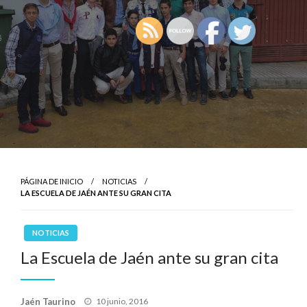
PÁGINA DE INICIO
NOTICIAS
LA ESCUELA DE JAÉN ANTE SU GRAN CITA
NOTICIAS
La Escuela de Jaén ante su gran cita
Publicado
Jaén Taurino
10 junio, 2016