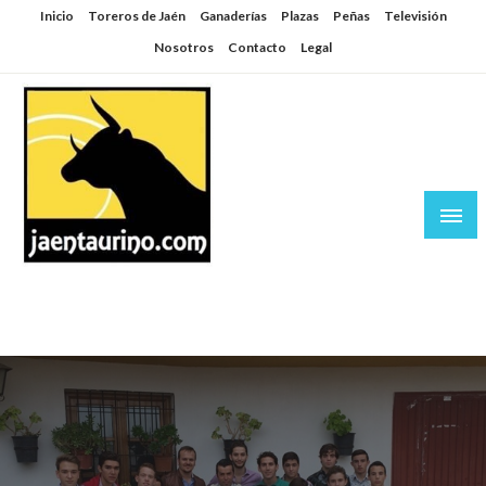
Saltar
Inicio
Toreros de Jaén
Ganaderías
Plazas
Peñas
Televisión
al
Nosotros
Contacto
Legal
contenido
Jaén Taurino
El Planeta de los Toros desde Jaén