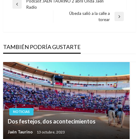
Navegación
Podcast JAÉN TAURINO 2 abril Onda Jaén
Entrada
Radio
de
anterior
Úbeda salió a la calle a
entradas
Entrada
torear
siguiente
TAMBIÉN PODRÍA GUSTARTE
NOTICIAS
Dos festejos, dos acontecimientos
Jaén Taurino
13 octubre, 2023