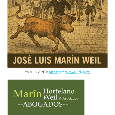
YA A LA VENTA
https://amzn.eu/d/8cNswmj