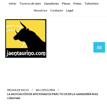
Saltar
Inicio
Toreros de Jaén
Ganaderías
Plazas
Peñas
Televisión
al
Nosotros
Contacto
Legal
contenido
Jaén Taurino
El Planeta de los Toros desde Jaén
PÁGINA DE INICIO
SIN CATEGORÍA
LA ASOCIACIÓN DE AFICIONADOS PRÁCTICOS EN LA GANADERÍA RUIZ
CÁNOVAS