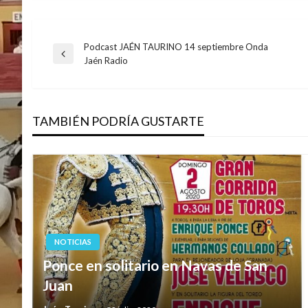
Podcast JAÉN TAURINO 14 septiembre Onda
Navegación
Entrada
Jaén Radio
anterior
de
TAMBIÉN PODRÍA GUSTARTE
entradas
NOTICIAS
Ponce en solitario en Navas de San
Juan