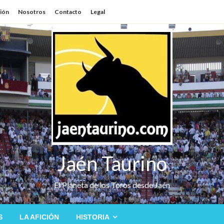
sión
Nosotros
Contacto
Legal
Jaén Taurino
El Planeta de los Toros desde Jaén
S
LA AFICIÓN
HISTORIA