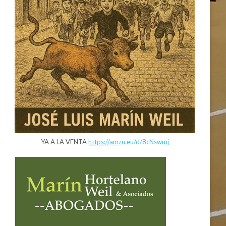
YA A LA VENTA
https://amzn.eu/d/8cNswmj