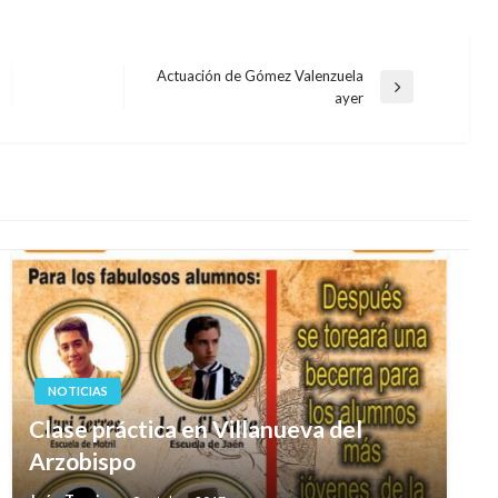
Actuación de Gómez Valenzuela
Entrada
ayer
siguiente
NOTICIAS
Clase práctica en Villanueva del
Arzobispo