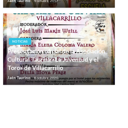
Jaén Taurino
9 octubre, 2017
NOTICIAS
Presentación oficial de la Asociación
Cultural Taurina «La Juventud y el
Toro» de Villacarrillo
Jaén Taurino
8 octubre, 2020