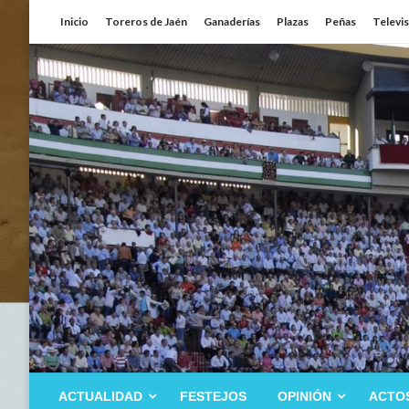
Saltar
Inicio
Toreros de Jaén
Ganaderías
Plazas
Peñas
Televi
al
contenido
ACTUALIDAD
FESTEJOS
OPINIÓN
ACTO