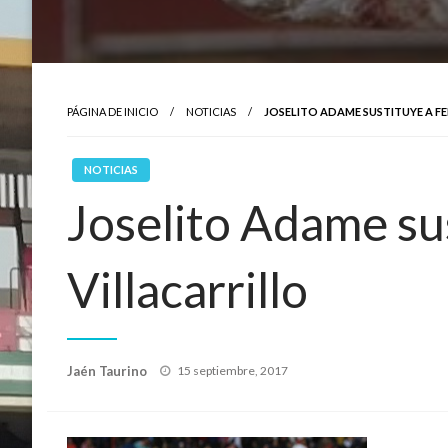
PÁGINA DE INICIO
NOTICIAS
JOSELITO ADAME SUSTITUYE A FE
NOTICIAS
Joselito Adame su
Villacarrillo
Publicado
Jaén Taurino
15 septiembre, 2017
el