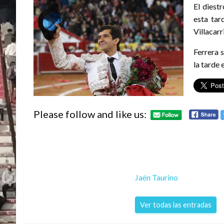
El diest
esta tar
Villacarri
Ferrera 
la tarde 
Please follow and like us:
Jaén Taurino
Ver todas las entradas