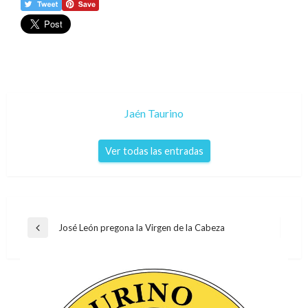
Jaén Taurino
Ver todas las entradas
Navegación
José León pregona la Virgen de la Cabeza
Entrada
de
anterior
entradas