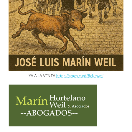
YA A LA VENTA
https://amzn.eu/d/8cNswmj