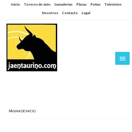
Saltar
Inicio
Toreros de Jaén
Ganaderías
Plazas
Peñas
Televisión
al
Nosotros
Contacto
Legal
contenido
Jaén Taurino
El Planeta de los Toros desde Jaén
PÁGINA DE INICIO