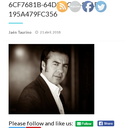
6CF7681B-64D9-4C41-82AD-
195A479FC356
Publicado
Jaén Taurino
21 abril, 2018
el
Please follow and like us: