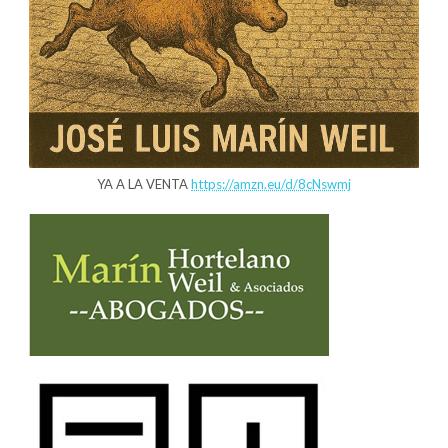
YA A LA VENTA
https://amzn.eu/d/8cNswmj