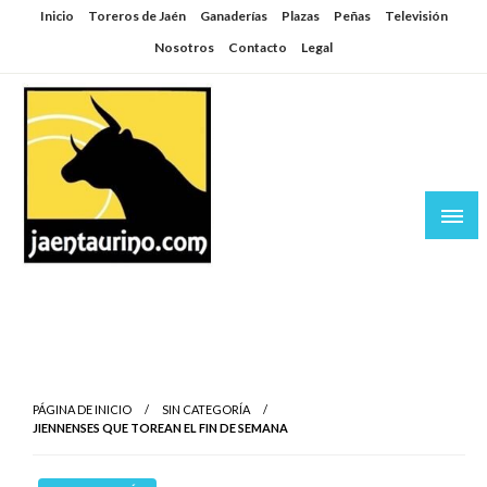
Saltar
Inicio
Toreros de Jaén
Ganaderías
Plazas
Peñas
Televisión
al
Nosotros
Contacto
Legal
contenido
Jaén Taurino
El Planeta de los Toros desde Jaén
PÁGINA DE INICIO
SIN CATEGORÍA
JIENNENSES QUE TOREAN EL FIN DE SEMANA