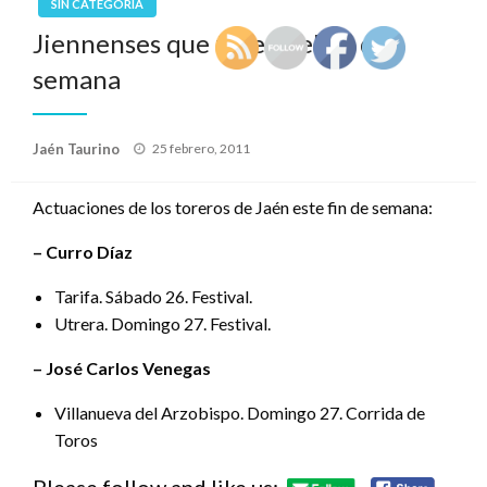
SIN CATEGORÍA
Jiennenses que torean el fin de
semana
Publicado
Jaén Taurino
25 febrero, 2011
el
Actuaciones de los toreros de Jaén este fin de semana:
– Curro Díaz
Tarifa. Sábado 26. Festival.
Utrera. Domingo 27. Festival.
– José Carlos Venegas
Villanueva del Arzobispo. Domingo 27. Corrida de
Toros
Please follow and like us: