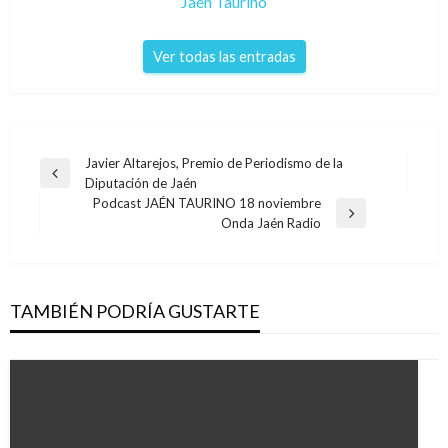
Jaén Taurino
Ver todas las entradas
Navegación
Javier Altarejos, Premio de Periodismo de la
Entrada
Diputación de Jaén
de
anterior
Podcast JAÉN TAURINO 18 noviembre
entradas
Entrada
Onda Jaén Radio
siguiente
TAMBIÉN PODRÍA GUSTARTE