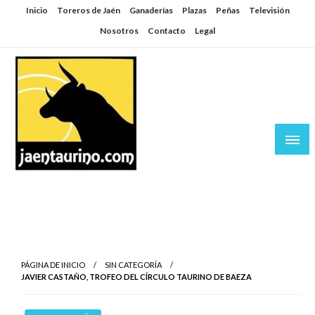
Saltar
Inicio
Toreros de Jaén
Ganaderías
Plazas
Peñas
Televisión
al
Nosotros
Contacto
Legal
contenido
Jaén Taurino
El Planeta de los Toros desde Jaén
PÁGINA DE INICIO
SIN CATEGORÍA
JAVIER CASTAÑO, TROFEO DEL CÍRCULO TAURINO DE BAEZA