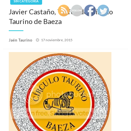
SIN CATEGORÍA
Javier Castaño, Trofeo del Círculo
Taurino de Baeza
Publicado
Jaén Taurino
17 noviembre, 2015
el