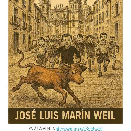
YA A LA VENTA
https://amzn.eu/d/8cNswmj