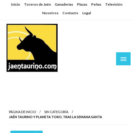
Saltar
Inicio
Toreros de Jaén
Ganaderías
Plazas
Peñas
Televisión
al
Nosotros
Contacto
Legal
contenido
Jaén Taurino
El Planeta de los Toros desde Jaén
PÁGINA DE INICIO
SIN CATEGORÍA
JAÉN TAURINO Y PLANETA TORO, TRAS LA SEMANA SANTA