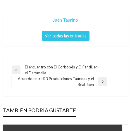
Jaén Taurino
Ver todas las entradas
Navegación
El encuentro con El Corbobés y El Fandi, en
Entrada
el Darymelia
de
anterior
Acuerdo entre RB Producciones Taurinas y el
entradas
Entrada
Real Jaén
siguiente
TAMBIÉN PODRÍA GUSTARTE