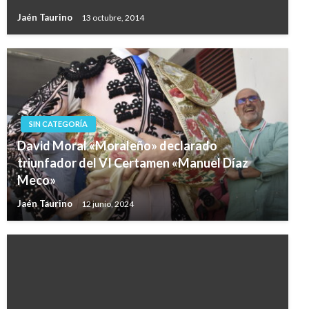
Jaén Taurino
13 octubre, 2014
SIN CATEGORÍA
David Moral «Moraleño» declarado
triunfador del VI Certamen «Manuel Díaz
Meco»
Jaén Taurino
12 junio, 2024