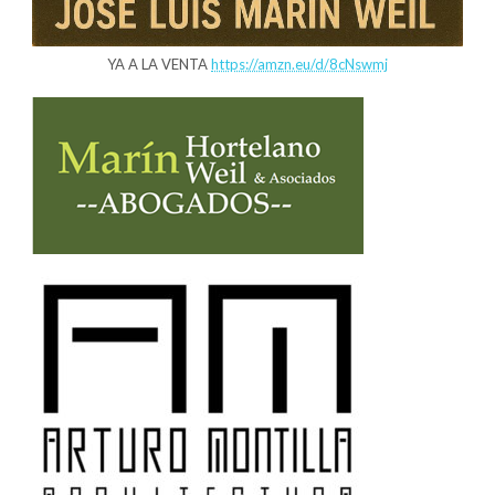
YA A LA VENTA
https://amzn.eu/d/8cNswmj