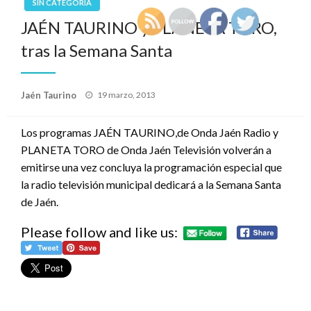
SIN CATEGORÍA
JAÉN TAURINO y PLANETA TORO,
tras la Semana Santa
Publicado
Jaén Taurino
19 marzo, 2013
el
Los programas JAÉN TAURINO,de Onda Jaén Radio y
PLANETA TORO de Onda Jaén Televisión volverán a
emitirse una vez concluya la programación especial que
la radio televisión municipal dedicará a la Semana Santa
de Jaén.
Please follow and like us: