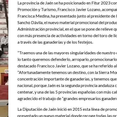
La provincia de Jaén se ha posicionado en Fitur 2023 com
Promoción y Turismo, Francisco Javier Lozano, acompaña
Francisca Medina, ha presentado junto al presidente de 
Sancho Dávila, el nuevo material promocional del product
Administración provincial, en el que se pone de relieve q
con más presencia de actividades en torno del toro de lid
a través de las ganaderías y de los festejos.
“Traemos una de las mayores singularidades de nuestro de
lo tanto queremos defenderlo, arroparlo, promocionarlo 
destacado Francisco Javier Lozano, que se ha referido al
“Afortunadamente tenemos un destino, con la Sierra Mor
concentración importante de ganaderías, y tenemos que r
nacional, porque Jaén es la segunda provincia andaluza
centenar, y una de las 5 provincias españolas con más cabe
agradecido el trabajo de “grandes empresarios ganaderos
La Diputación de Jaén inició en 2015 esta línea de promo
presentado un nuevo material donde recoge todas las pro