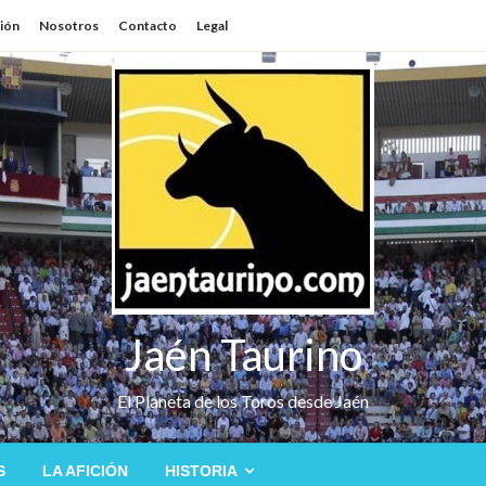
sión
Nosotros
Contacto
Legal
Jaén Taurino
El Planeta de los Toros desde Jaén
S
LA AFICIÓN
HISTORIA