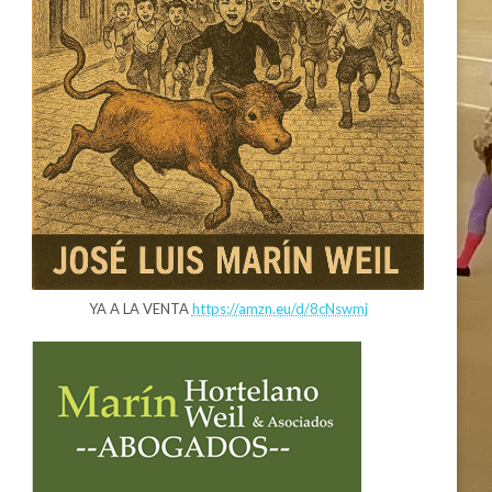
YA A LA VENTA
https://amzn.eu/d/8cNswmj