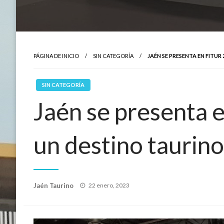
PÁGINA DE INICIO
SIN CATEGORÍA
JAÉN SE PRESENTA EN FITU
SIN CATEGORÍA
Jaén se presenta 
un destino taurino
Publicado
Jaén Taurino
22 enero, 2023
el