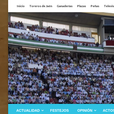
Saltar
Inicio
Toreros de Jaén
Ganaderías
Plazas
Peñas
Televi
al
contenido
ACTUALIDAD
FESTEJOS
OPINIÓN
ACTO