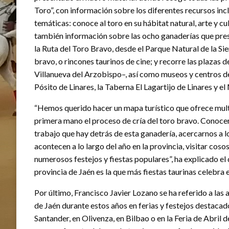
Toro”, con información sobre los diferentes recursos inc
temáticas: conoce al toro en su hábitat natural, arte y cul
también información sobre las ocho ganaderías que pres
la Ruta del Toro Bravo, desde el Parque Natural de la Si
bravo, o rincones taurinos de cine; y recorre las plazas d
Villanueva del Arzobispo–, así como museos y centros de
Pósito de Linares, la Taberna El Lagartijo de Linares y 
“Hemos querido hacer un mapa turístico que ofrece mult
primera mano el proceso de cría del toro bravo. Conocer 
trabajo que hay detrás de esta ganadería, acercarnos a lo
acontecen a lo largo del año en la provincia, visitar coso
numerosos festejos y fiestas populares”, ha explicado e
provincia de Jaén es la que más fiestas taurinas celebra 
Por último, Francisco Javier Lozano se ha referido a las
de Jaén durante estos años en ferias y festejos destacado
Santander, en Olivenza, en Bilbao o en la Feria de Abril 