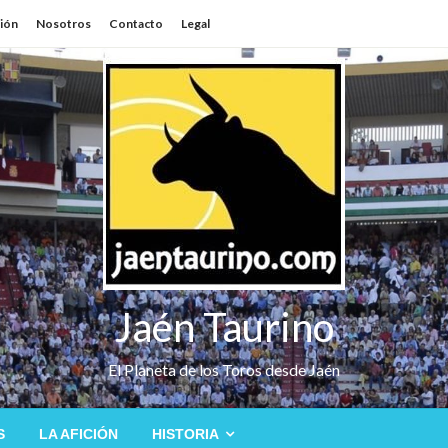
sión
Nosotros
Contacto
Legal
Jaén Taurino
El Planeta de los Toros desde Jaén
S
LA AFICIÓN
HISTORIA