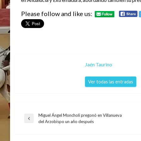
Please follow and like us:
Jaén Taurino
Ver todas las entradas
Miguel Ángel Moncholi pregonó en Villanueva
Navegación
Entrada
del Arzobispo un año después
anterior
de