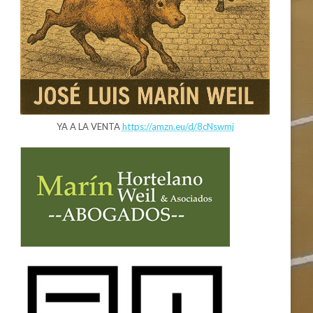
YA A LA VENTA
https://amzn.eu/d/8cNswmj