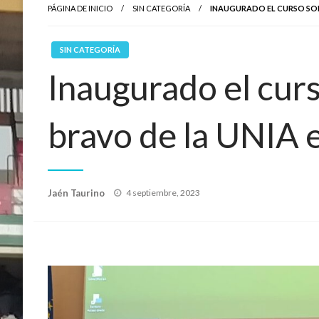
PÁGINA DE INICIO
SIN CATEGORÍA
INAUGURADO EL CURSO SOBR
SIN CATEGORÍA
Inaugurado el curs
bravo de la UNIA 
Publicado
Jaén Taurino
4 septiembre, 2023
el