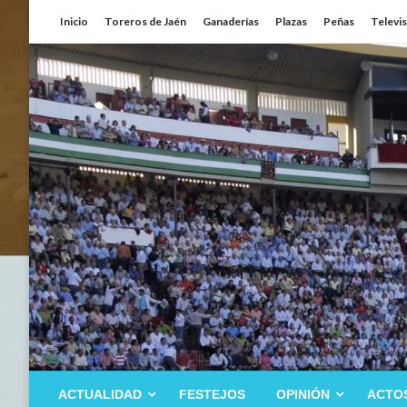
Saltar
Inicio
Toreros de Jaén
Ganaderías
Plazas
Peñas
Televi
al
contenido
ACTUALIDAD
FESTEJOS
OPINIÓN
ACTO