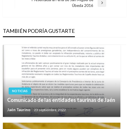
entradas
Entrada
Úbeda 2016
siguiente
TAMBIÉN PODRÍA GUSTARTE
NOTICIAS
Comunicado de las entidades taurinas de Jaén
Jaén Taurino
23 septiembre, 2022