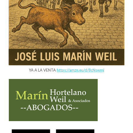
YA A LA VENTA
https://amzn.eu/d/8cNswmj