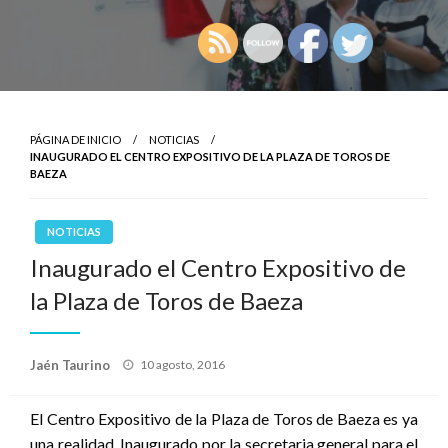
PÁGINA DE INICIO
NOTICIAS
INAUGURADO EL CENTRO EXPOSITIVO DE LA PLAZA DE TOROS DE
BAEZA
NOTICIAS
Inaugurado el Centro Expositivo de
la Plaza de Toros de Baeza
Publicado
Jaén Taurino
10 agosto, 2016
el
El Centro Expositivo de la Plaza de Toros de Baeza es ya
una realidad. Inaugurado por la secretaria general para el