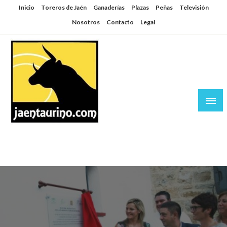
Saltar
Inicio
Toreros de Jaén
Ganaderías
Plazas
Peñas
Televisión
al
Nosotros
Contacto
Legal
contenido
Jaén Taurino
El Planeta de los Toros desde Jaén