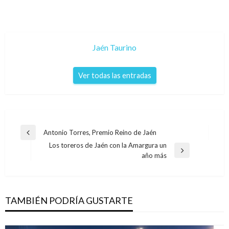
Jaén Taurino
Ver todas las entradas
Navegación
Antonio Torres, Premio Reino de Jaén
Entrada
de
Los toreros de Jaén con la Amargura un
anterior
Entrada
año más
entradas
siguiente
TAMBIÉN PODRÍA GUSTARTE