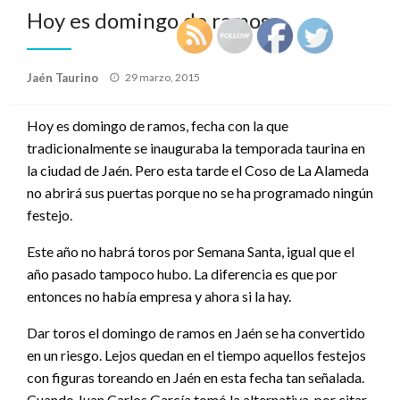
Hoy es domingo de ramos
Publicado
Jaén Taurino
29 marzo, 2015
el
Hoy es domingo de ramos, fecha con la que
tradicionalmente se inauguraba la temporada taurina en
la ciudad de Jaén. Pero esta tarde el Coso de La Alameda
no abrirá sus puertas porque no se ha programado ningún
festejo.
Este año no habrá toros por Semana Santa, igual que el
año pasado tampoco hubo. La diferencia es que por
entonces no había empresa y ahora si la hay.
Dar toros el domingo de ramos en Jaén se ha convertido
en un riesgo. Lejos quedan en el tiempo aquellos festejos
con figuras toreando en Jaén en esta fecha tan señalada.
Cuando Juan Carlos García tomó la alternativa, por citar