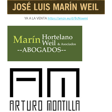
YA A LA VENTA
https://amzn.eu/d/8cNswmj