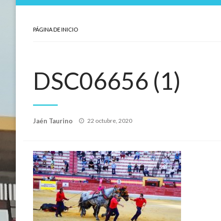
PÁGINA DE INICIO
DSC06656 (1)
Publicado
Jaén Taurino
22 octubre, 2020
el