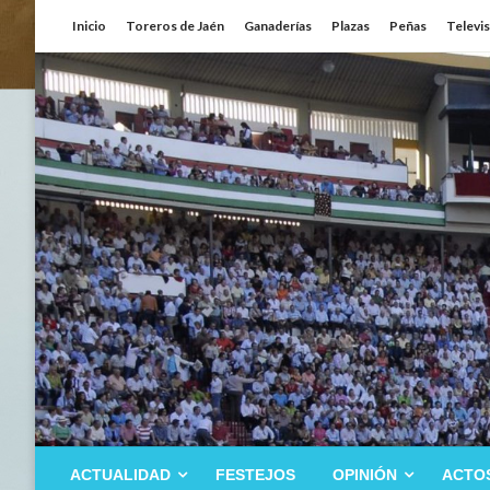
Saltar
Inicio
Toreros de Jaén
Ganaderías
Plazas
Peñas
Televi
al
contenido
ACTUALIDAD
FESTEJOS
OPINIÓN
ACTO