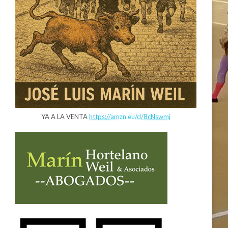
YA A LA VENTA
https://amzn.eu/d/8cNswmj