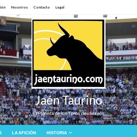
sión
Nosotros
Contacto
Legal
Jaén Taurino
El Planeta de los Toros desde Jaén
S
LA AFICIÓN
HISTORIA