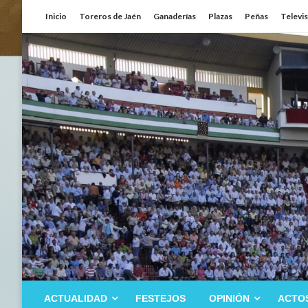
Saltar
Inicio
Toreros de Jaén
Ganaderías
Plazas
Peñas
Televi
al
contenido
ACTUALIDAD
FESTEJOS
OPINIÓN
ACTO