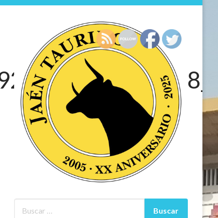
922794105139848_