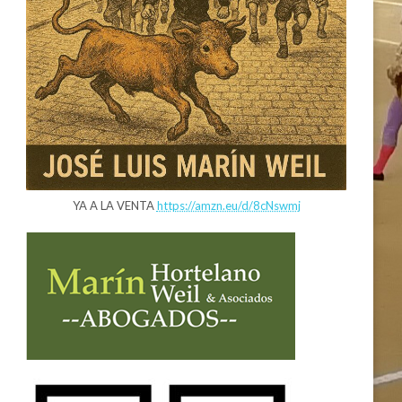
YA A LA VENTA
https://amzn.eu/d/8cNswmj