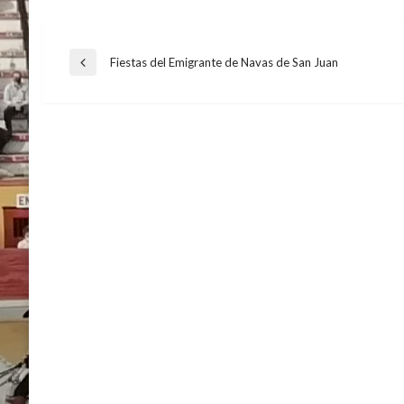
Navegación
Fiestas del Emigrante de Navas de San Juan
Entrada
anterior
de
entradas