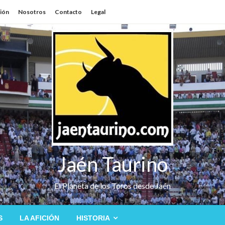
sión
Nosotros
Contacto
Legal
Jaén Taurino
El Planeta de los Toros desde Jaén
S
LA AFICIÓN
HISTORIA