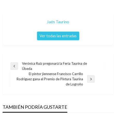
Jaén Taurino
Ver todas las entradas
Navegación
Verónica Ruiz pregonará la Feria Taurina de
Entrada
Úbeda
de
anterior
El pintor jiennense Francisco Carrillo
entradas
Rodríguez gana el Premio de Pintura Taurina
Entrada
de Logroño
siguiente
TAMBIÉN PODRÍA GUSTARTE