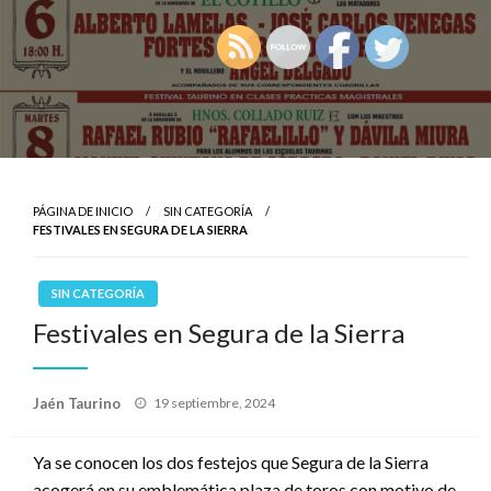
PÁGINA DE INICIO
SIN CATEGORÍA
FESTIVALES EN SEGURA DE LA SIERRA
SIN CATEGORÍA
Festivales en Segura de la Sierra
Publicado
Jaén Taurino
19 septiembre, 2024
el
Ya se conocen los dos festejos que Segura de la Sierra
acogerá en su emblemática plaza de toros con motivo de