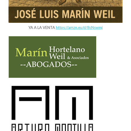
YA A LA VENTA
https://amzn.eu/d/8cNswmj