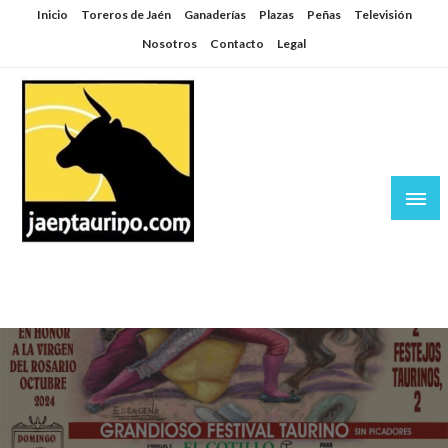
Saltar
Inicio
Toreros de Jaén
Ganaderías
Plazas
Peñas
Televisión
al
Nosotros
Contacto
Legal
contenido
Jaén Taurino
El Planeta de los Toros desde Jaén