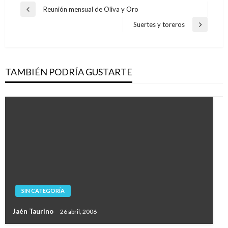
Navegación
Reunión mensual de Oliva y Oro
Entrada
de
anterior
Suertes y toreros
Entrada
entradas
siguiente
TAMBIÉN PODRÍA GUSTARTE
SIN CATEGORÍA
Jaén Taurino
26 abril, 2006