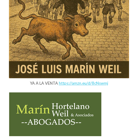
YA A LA VENTA
https://amzn.eu/d/8cNswmj