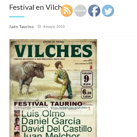
Festival en Vilches
Publicado
Jaén Taurino
4 mayo, 2015
el