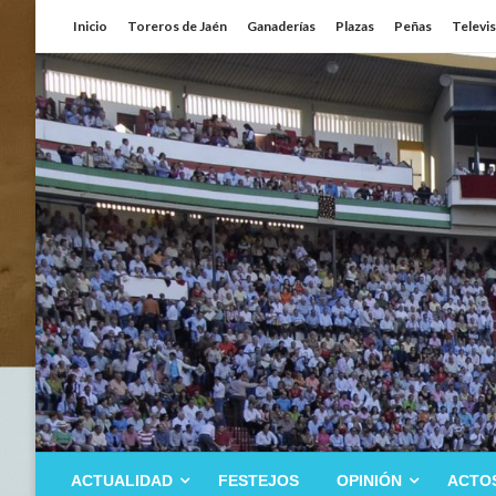
Saltar
Inicio
Toreros de Jaén
Ganaderías
Plazas
Peñas
Televi
al
contenido
ACTUALIDAD
FESTEJOS
OPINIÓN
ACTO