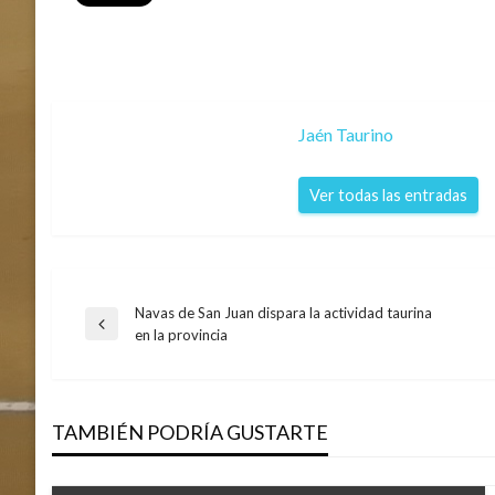
Jaén Taurino
Ver todas las entradas
Navas de San Juan dispara la actividad taurina
Navegación
Entrada
en la provincia
anterior
de
TAMBIÉN PODRÍA GUSTARTE
entradas