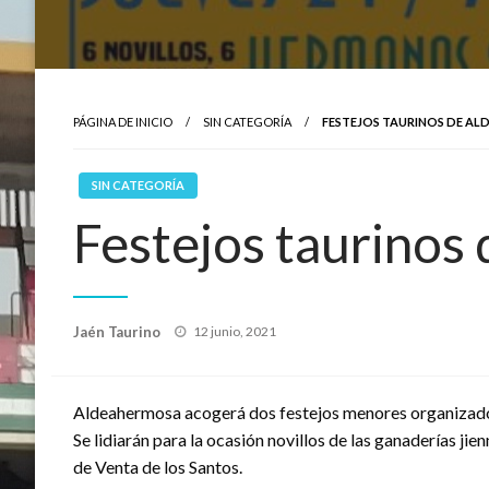
PÁGINA DE INICIO
SIN CATEGORÍA
FESTEJOS TAURINOS DE A
SIN CATEGORÍA
Festejos taurinos
Publicado
Jaén Taurino
12 junio, 2021
el
Aldeahermosa acogerá dos festejos menores organizados 
Se lidiarán para la ocasión novillos de las ganaderías j
de Venta de los Santos.