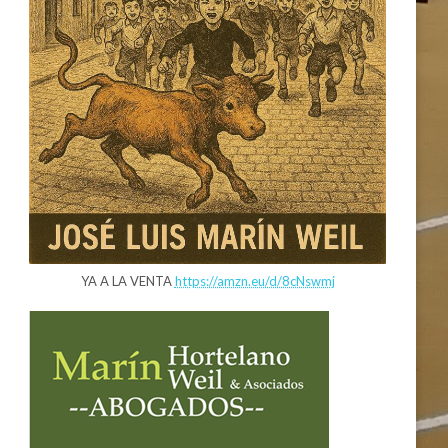
YA A LA VENTA
https://amzn.eu/d/8cNswmj