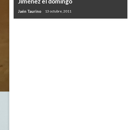
Jiménez el domingo
Jaén Taurino
13 octubre, 2011