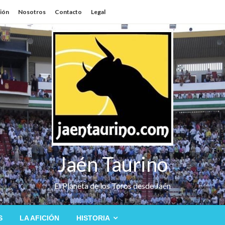
sión
Nosotros
Contacto
Legal
Jaén Taurino
El Planeta de los Toros desde Jaén
S
LA AFICIÓN
HISTORIA