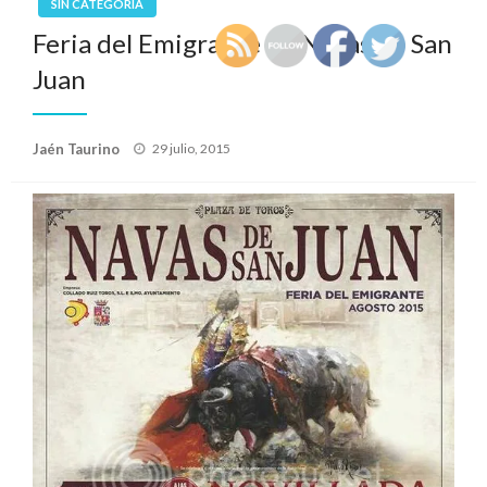
SIN CATEGORÍA
Feria del Emigrante de Navas de San
Juan
Publicado
Jaén Taurino
29 julio, 2015
el