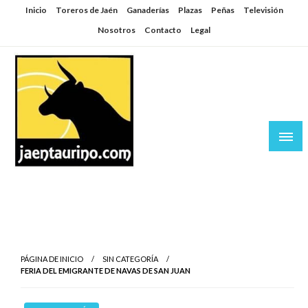
Saltar
Inicio
Toreros de Jaén
Ganaderías
Plazas
Peñas
Televisión
al
Nosotros
Contacto
Legal
contenido
Jaén Taurino
El Planeta de los Toros desde Jaén
PÁGINA DE INICIO
SIN CATEGORÍA
FERIA DEL EMIGRANTE DE NAVAS DE SAN JUAN