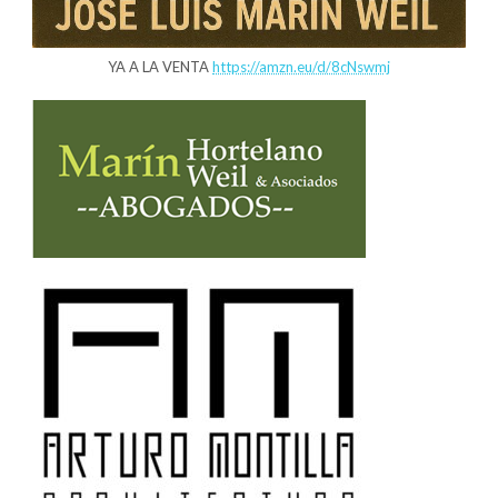
YA A LA VENTA
https://amzn.eu/d/8cNswmj