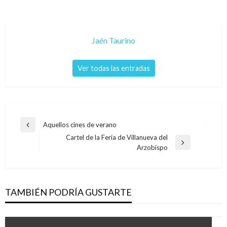
Jaén Taurino
Ver todas las entradas
Navegación
Aquellos cines de verano
Entrada
de
Cartel de la Feria de Villanueva del
anterior
Entrada
Arzobispo
entradas
siguiente
TAMBIÉN PODRÍA GUSTARTE