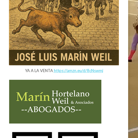
YA A LA VENTA
https://amzn.eu/d/8cNswmj