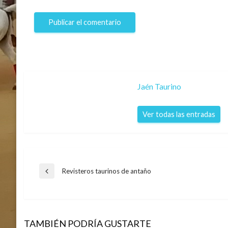
Jaén Taurino
Ver todas las entradas
Navegación
Revisteros taurinos de antaño
Entrada
anterior
de
TAMBIÉN PODRÍA GUSTARTE