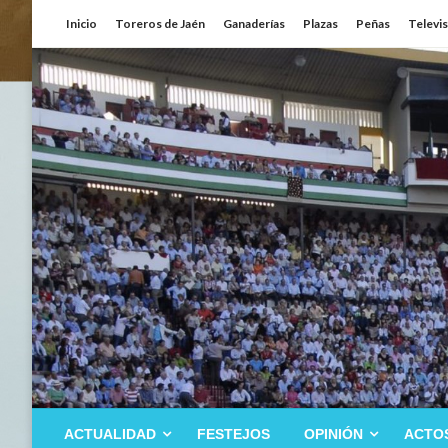
Saltar
Inicio
Toreros de Jaén
Ganaderías
Plazas
Peñas
Televi
al
contenido
ACTUALIDAD
FESTEJOS
OPINIÓN
ACTO