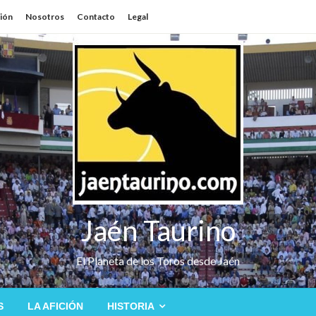
sión
Nosotros
Contacto
Legal
Jaén Taurino
El Planeta de los Toros desde Jaén
S
LA AFICIÓN
HISTORIA