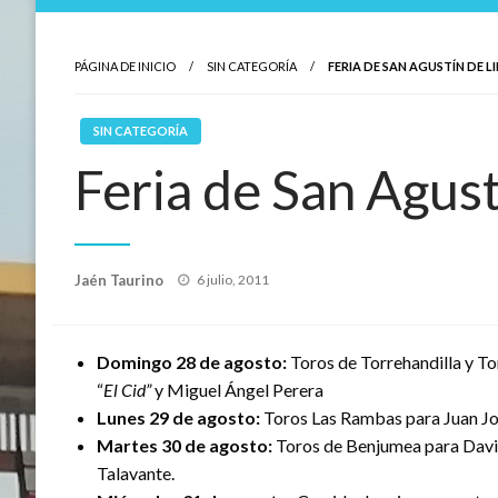
PÁGINA DE INICIO
SIN CATEGORÍA
FERIA DE SAN AGUSTÍN DE L
SIN CATEGORÍA
Feria de San Agus
Publicado
Jaén Taurino
6 julio, 2011
el
Domingo 28 de agosto:
Toros de Torrehandilla y T
“
El Cid”
y Miguel Ángel Perera
Lunes 29 de agosto:
Toros Las Rambas para Juan Jos
Martes 30 de agosto:
Toros de Benjumea para David
Talavante.