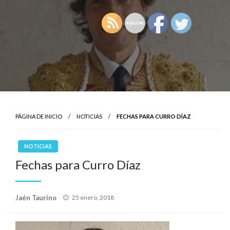
PÁGINA DE INICIO
NOTICIAS
FECHAS PARA CURRO DÍAZ
NOTICIAS
Fechas para Curro Díaz
Publicado
Jaén Taurino
25 enero, 2018
el