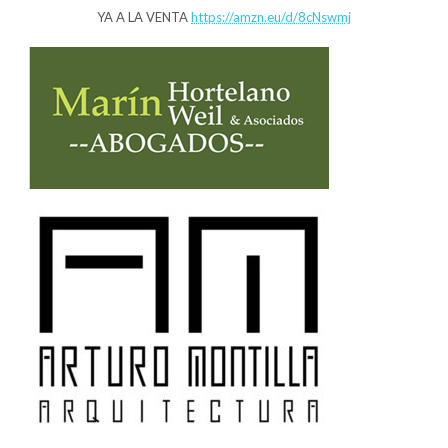
YA A LA VENTA
https://amzn.eu/d/8cNswmj