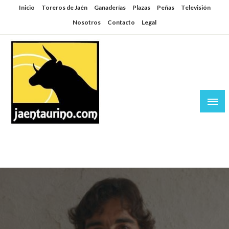
Saltar
Inicio
Toreros de Jaén
Ganaderías
Plazas
Peñas
Televisión
al
Nosotros
Contacto
Legal
contenido
Jaén Taurino
El Planeta de los Toros desde Jaén