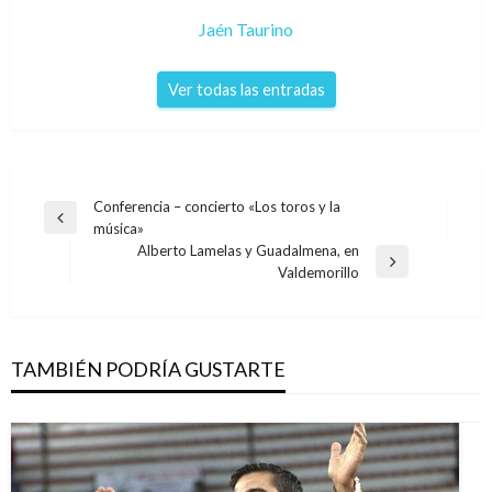
Jaén Taurino
Ver todas las entradas
Navegación
Conferencia – concierto «Los toros y la
Entrada
música»
de
anterior
Alberto Lamelas y Guadalmena, en
entradas
Entrada
Valdemorillo
siguiente
TAMBIÉN PODRÍA GUSTARTE