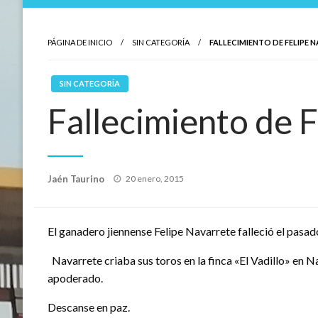
PÁGINA DE INICIO
SIN CATEGORÍA
FALLECIMIENTO DE FELIPE 
SIN CATEGORÍA
Fallecimiento de 
Publicado
Jaén Taurino
20 enero, 2015
el
El ganadero jiennense Felipe Navarrete falleció el pasad
Navarrete criaba sus toros en la finca «El Vadillo» en
apoderado.
Descanse en paz.