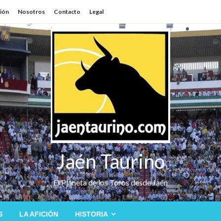
sión
Nosotros
Contacto
Legal
Jaén Taurino
El Planeta de los Toros desde Jaén
S
LA AFICIÓN
HISTORIA