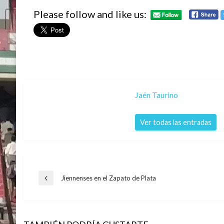
Please follow and like us:
Jaén Taurino
Ver todas las entradas
Navegación
Jiennenses en el Zapato de Plata
Entrada
anterior
de