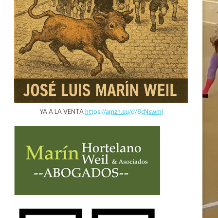
YA A LA VENTA
https://amzn.eu/d/8cNswmj