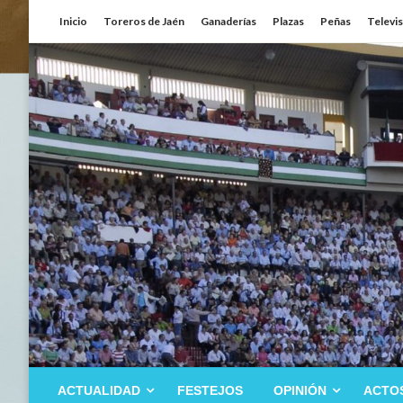
Saltar
Inicio
Toreros de Jaén
Ganaderías
Plazas
Peñas
Televi
al
contenido
ACTUALIDAD
FESTEJOS
OPINIÓN
ACTO