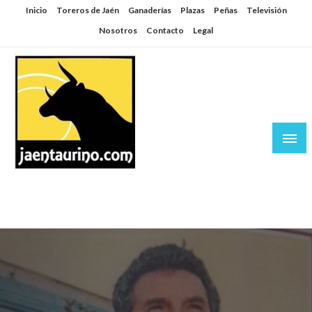
Saltar
Inicio
Toreros de Jaén
Ganaderías
Plazas
Peñas
Televisión
al
Nosotros
Contacto
Legal
contenido
Jaén Taurino
El Planeta de los Toros desde Jaén