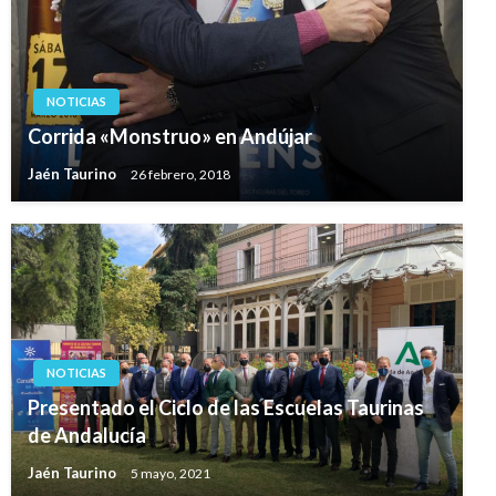
NOTICIAS
Corrida «Monstruo» en Andújar
Jaén Taurino
26 febrero, 2018
NOTICIAS
Presentado el Ciclo de las Escuelas Taurinas
de Andalucía
Jaén Taurino
5 mayo, 2021