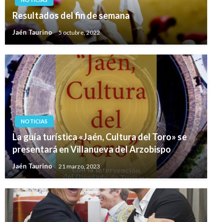
Resultados del fin de semana
Jaén Taurino
5 octubre, 2022
NOTICIAS
La guía turística «Jaén, Cultura del Toro» se
presentará en Villanueva del Arzobispo
Jaén Taurino
21 marzo, 2023