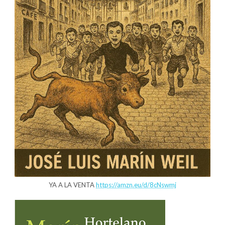
YA A LA VENTA
https://amzn.eu/d/8cNswmj