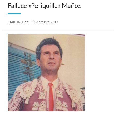
Fallece «Periquillo» Muñoz
Publicado
Jaén Taurino
3 octubre, 2017
el