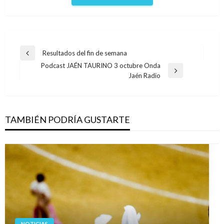
Navegación
Resultados del fin de semana
Entrada
de
Podcast JAÉN TAURINO 3 octubre Onda
anterior
Entrada
Jaén Radio
entradas
siguiente
TAMBIÉN PODRÍA GUSTARTE
NOTICIAS