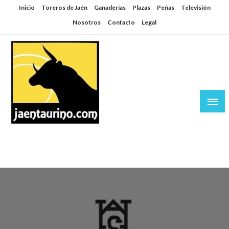
Saltar
Inicio
Toreros de Jaén
Ganaderías
Plazas
Peñas
Televisión
al
Nosotros
Contacto
Legal
contenido
Jaén Taurino
El Planeta de los Toros desde Jaén