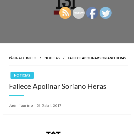
PÁGINA DE INICIO
NOTICIAS
FALLECE APOLINAR SORIANO HERAS
NOTICIAS
Fallece Apolinar Soriano Heras
Publicado
Jaén Taurino
5 abril, 2017
el