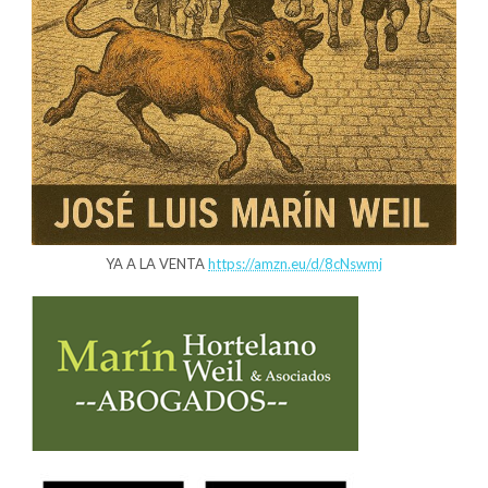
YA A LA VENTA
https://amzn.eu/d/8cNswmj