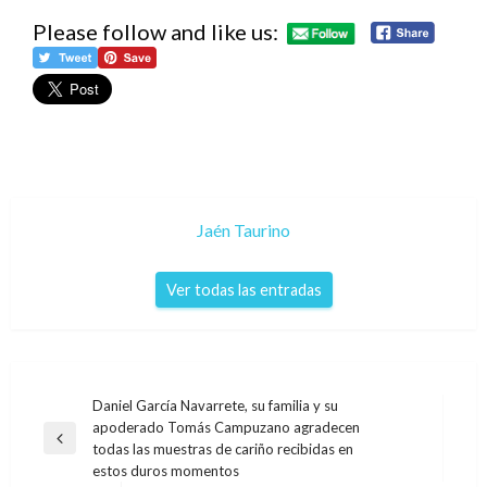
Please follow and like us:
Jaén Taurino
Ver todas las entradas
Navegación
Daniel García Navarrete, su familia y su
apoderado Tomás Campuzano agradecen
de
Entrada
todas las muestras de cariño recibidas en
entradas
anterior
estos duros momentos