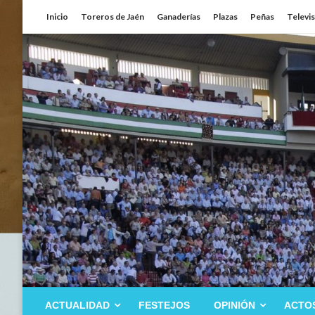
Saltar
Inicio
Toreros de Jaén
Ganaderías
Plazas
Peñas
Televi
al
contenido
ACTUALIDAD
FESTEJOS
OPINIÓN
ACTO