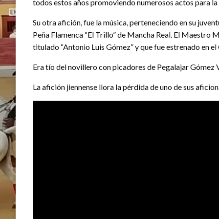
todos estos años promoviendo numerosos actos para la 
Su otra afición, fue la música, perteneciendo en su juven
Peña Flamenca “El Trillo” de Mancha Real. El Maestro 
titulado “Antonio Luis Gómez” y que fue estrenado en e
Era tío del novillero con picadores de Pegalajar Gómez 
La afición jiennense llora la pérdida de uno de sus afici