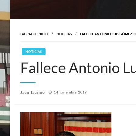
PÁGINA DE INICIO
NOTICIAS
FALLECE ANTONIO LUIS GÓMEZ J
NOTICIAS
Fallece Antonio L
Publicado
Jaén Taurino
14 noviembre, 2019
el