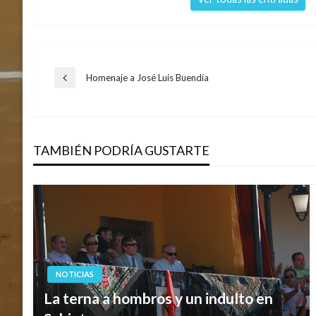
Navegación
Homenaje a José Luis Buendía
Entrada
anterior
de
TAMBIÉN PODRÍA GUSTARTE
entradas
NOTICIAS
La terna a hombros y un indulto en