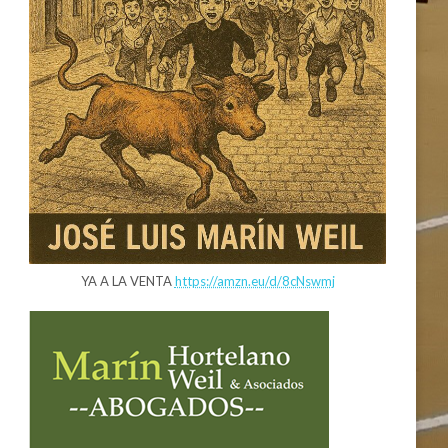
YA A LA VENTA
https://amzn.eu/d/8cNswmj