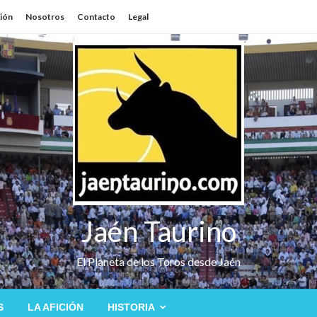
sión
Nosotros
Contacto
Legal
Jaén Taurino
El Planeta de los Toros desde Jaén
S
LA AFICIÓN
HISTORIA