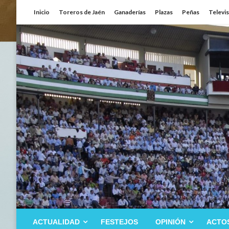
Saltar
Inicio
Toreros de Jaén
Ganaderías
Plazas
Peñas
Televi
al
contenido
ACTUALIDAD
FESTEJOS
OPINIÓN
ACTO