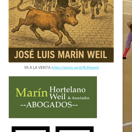
YA A LA VENTA
https://amzn.eu/d/8cNswmj