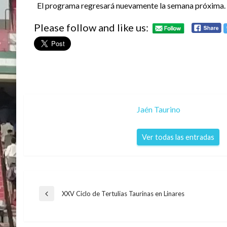
El programa regresará nuevamente la semana próxima.
Please follow and like us:
Jaén Taurino
Ver todas las entradas
Navegación
XXV Ciclo de Tertulias Taurinas en Linares
Entrada
anterior