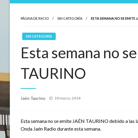
PÁGINA DE INICIO
SIN CATEGORÍA
ESTA SEMANA NO SE EMITE 
SIN CATEGORÍA
Esta semana no s
TAURINO
Publicado
Jaén Taurino
19 marzo, 2014
el
Esta semana no se emite JAÉN TAURINO debido a las la
Onda Jaén Radio durante esta semana.