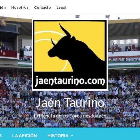
sión
Nosotros
Contacto
Legal
Jaén Taurino
El Planeta de los Toros desde Jaén
S
LA AFICIÓN
HISTORIA