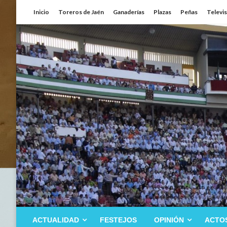
Saltar
Inicio
Toreros de Jaén
Ganaderías
Plazas
Peñas
Televi
al
contenido
ACTUALIDAD
FESTEJOS
OPINIÓN
ACTO