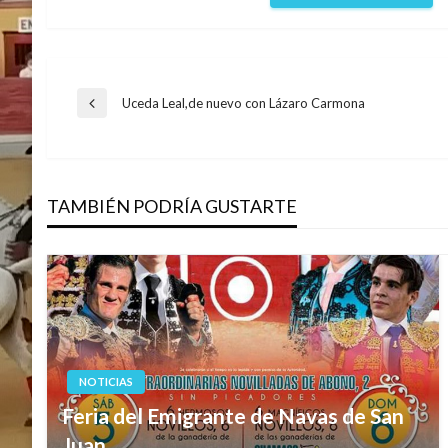
Navegación
Uceda Leal,de nuevo con Lázaro Carmona
Entrada
anterior
de
TAMBIÉN PODRÍA GUSTARTE
entradas
NOTICIAS
Feria del Emigrante de Navas de San
Juan