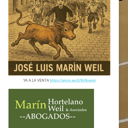
YA A LA VENTA
https://amzn.eu/d/8cNswmj