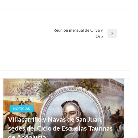
Reunión mensual de Oliva y
Entrada
Oro
siguiente
NOTICIAS
Villacarrillo y Navas de San Juan,
sedes del Ciclo de Escuelas Taurinas
de Andalucía