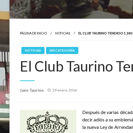
PÁGINA DE INICIO
NOTICIAS
EL CLUB TAURINO TENDIDO 1, SIN
NOTICIAS
SIN CATEGORÍA
El Club Taurino Te
Publicado
Jaén Taurino
29 enero, 2016
el
Después de varias décadas
decir adiós a su emblemát
la nueva Ley de Arrendam