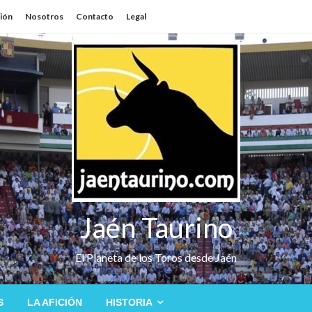
sión
Nosotros
Contacto
Legal
Jaén Taurino
El Planeta de los Toros desde Jaén
S
LA AFICIÓN
HISTORIA