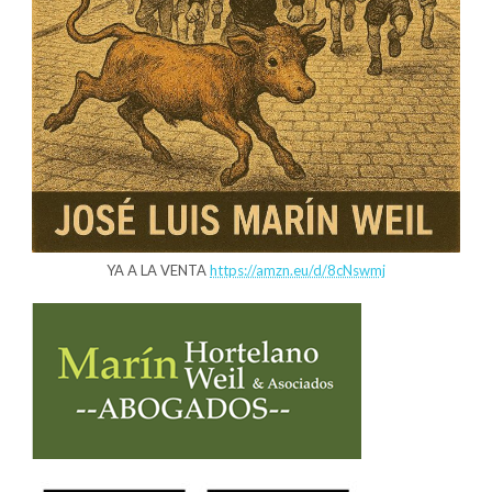
YA A LA VENTA
https://amzn.eu/d/8cNswmj