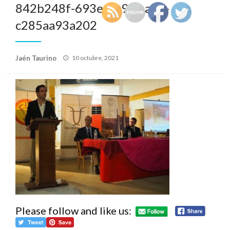
842b248f-693e-4e9a-aab7-
c285aa93a202
Publicado
Jaén Taurino
10 octubre, 2021
el
Please follow and like us: