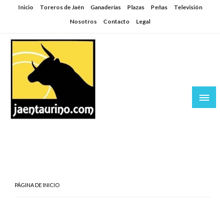
Saltar
Inicio
Toreros de Jaén
Ganaderías
Plazas
Peñas
Televisión
al
Nosotros
Contacto
Legal
contenido
Jaén Taurino
El Planeta de los Toros desde Jaén
PÁGINA DE INICIO