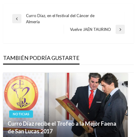
Navegación
Curro Díaz, en el festival del Cáncer de
Entrada
Almería
de
anterior
Vuelve JAÉN TAURINO
Entrada
entradas
siguiente
TAMBIÉN PODRÍA GUSTARTE
NOTICIAS
Curro Díaz recibe el Trofeo a la Mejor Faena
de San Lucas 2017