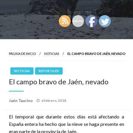
PÁGINA DE INICIO
NOTICIAS
EL CAMPO BRAVO DE JAÉN, NEVADO
NOTICIAS
REPORTAJES
El campo bravo de Jaén, nevado
Publicado
Jaén Taurino
6 febrero, 2018
el
El temporal que durante estos días está afectando a
España entera ha hecho que la nieve se haga presente en
gran parte de la provincia de Jaén.