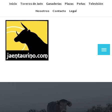
Saltar
Inicio
Toreros de Jaén
Ganaderías
Plazas
Peñas
Televisión
al
Nosotros
Contacto
Legal
contenido
Jaén Taurino
El Planeta de los Toros desde Jaén