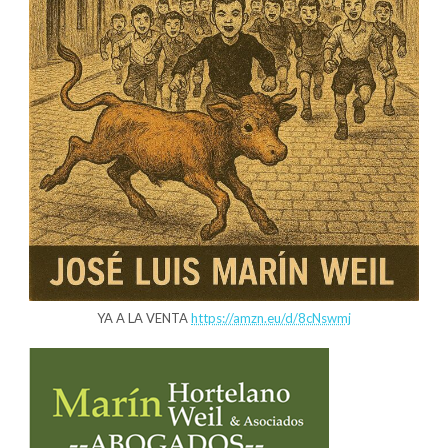
YA A LA VENTA
https://amzn.eu/d/8cNswmj