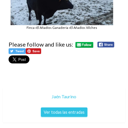
Finca «El Añadío». Ganadería «El Añadío». Vilches
Please follow and like us:
Jaén Taurino
Ver todas las entradas