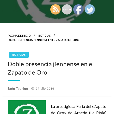
PÁGINA DE INICIO
NOTICIAS
DOBLE PRESENCIA JIENNENSE EN EL ZAPATO DE ORO
NOTICIAS
Doble presencia jiennense en el
Zapato de Oro
Publicado
Jaén Taurino
29 julio, 2016
el
La prestigiosa Feria del «Zapato
de Oro» de Arnedo (La Rioja)