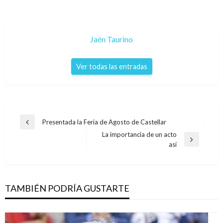
Jaén Taurino
Ver todas las entradas
Navegación
Presentada la Feria de Agosto de Castellar
Entrada
de
La importancia de un acto
anterior
Entrada
así
entradas
siguiente
TAMBIÉN PODRÍA GUSTARTE