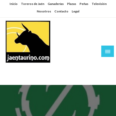
Saltar
Inicio
Toreros de Jaén
Ganaderías
Plazas
Peñas
Televisión
al
Nosotros
Contacto
Legal
contenido
Jaén Taurino
El Planeta de los Toros desde Jaén