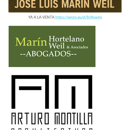
YA A LA VENTA
https://amzn.eu/d/8cNswmj