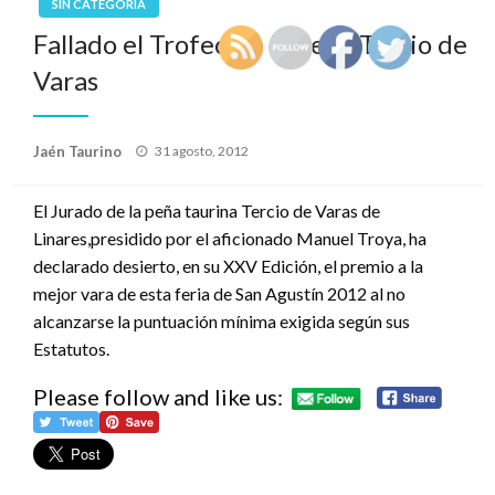
SIN CATEGORÍA
Fallado el Trofeo de la Peña Tercio de
Varas
Publicado
Jaén Taurino
31 agosto, 2012
el
El Jurado de la peña taurina Tercio de Varas de
Linares,presidido por el aficionado Manuel Troya, ha
declarado desierto, en su XXV Edición, el premio a la
mejor vara de esta feria de San Agustín 2012 al no
alcanzarse la puntuación mínima exigida según sus
Estatutos.
Please follow and like us: