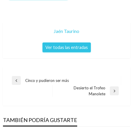
Jaén Taurino
Ver todas las entradas
Navegación
Cinco y pudieron ser más
Entrada
de
Desierto el Trofeo
anterior
Entrada
Manolete
entradas
siguiente
TAMBIÉN PODRÍA GUSTARTE