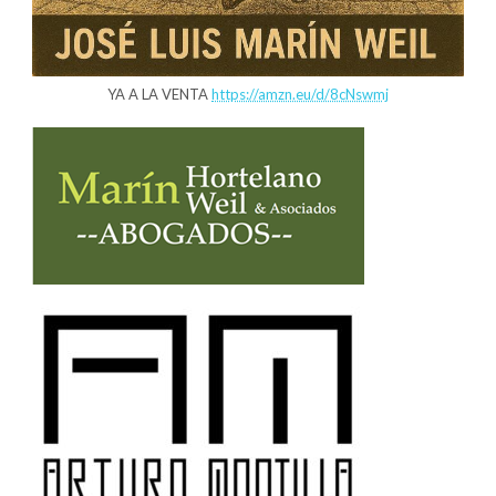
YA A LA VENTA
https://amzn.eu/d/8cNswmj