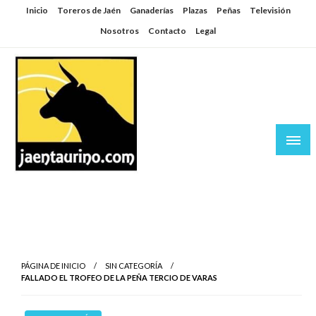
Saltar
Inicio
Toreros de Jaén
Ganaderías
Plazas
Peñas
Televisión
al
Nosotros
Contacto
Legal
contenido
Jaén Taurino
El Planeta de los Toros desde Jaén
PÁGINA DE INICIO
SIN CATEGORÍA
FALLADO EL TROFEO DE LA PEÑA TERCIO DE VARAS