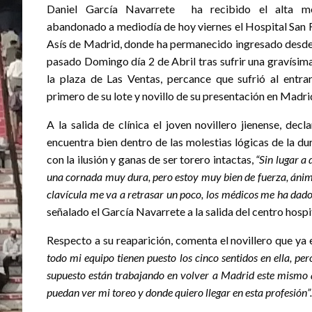
Daniel García Navarrete ha recibido el alta m
abandonado a mediodía de hoy viernes el Hospital San 
Asís de Madrid, donde ha permanecido ingresado desde 
pasado Domingo día 2 de Abril tras sufrir una gravísim
la plaza de Las Ventas, percance que sufrió al entra
primero de su lote y novillo de su presentación en Madri
A la salida de clínica el joven novillero jienense, dec
encuentra bien dentro de las molestias lógicas de la du
con la ilusión y ganas de ser torero intactas,
“Sin lugar a
una cornada muy dura, pero estoy muy bien de fuerza, ánimo
clavícula me va a retrasar un poco, los médicos me ha dado
señalado el García Navarrete a la salida del centro hospi
Respecto a su reaparición, comenta el novillero que ya 
todo mi equipo tienen puesto los cinco sentidos en ella, p
supuesto están trabajando en volver a Madrid este mismo a
puedan ver mi toreo y donde quiero llegar en esta profesión”.