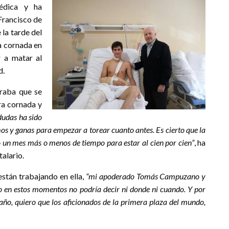
édica y ha
Francisco de
la tarde del
a cornada en
r a matar al
d.
laraba que se
ra cornada y
 dudas ha sido
s y ganas para empezar a torear cuanto antes. Es cierto que la
 un mes más o menos de tiempo para estar al cien por cien”
, ha
talario.
están trabajando en ella,
“mi apoderado Tomás Campuzano y
ero en estos momentos no podría decir ni donde ni cuando. Y por
ño, quiero que los aficionados de la primera plaza del mundo,