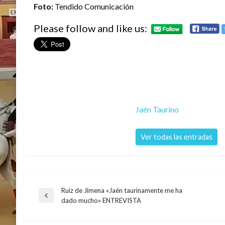
Foto:
Tendido Comunicación
Please follow and like us:
Jaén Taurino
Ver todas las entradas
Ruiz de Jimena «Jaén taurinamente me ha
Navegación
Entrada
dado mucho» ENTREVISTA
anterior