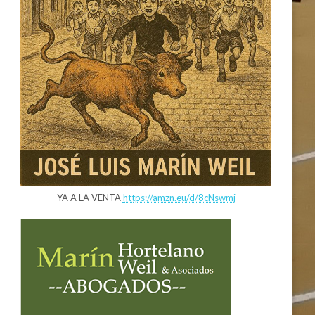
YA A LA VENTA
https://amzn.eu/d/8cNswmj