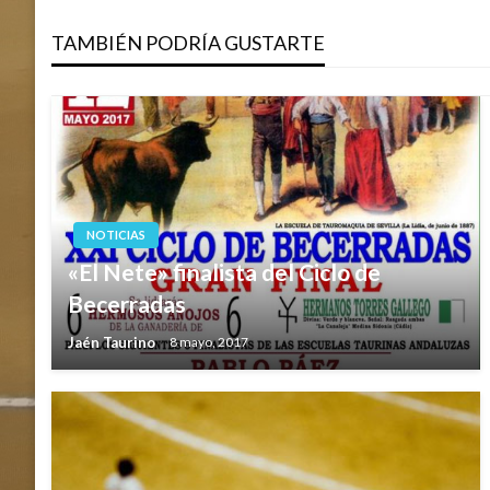
de
TAMBIÉN PODRÍA GUSTARTE
entradas
NOTICIAS
«El Nete» finalista del Ciclo de
Becerradas
Jaén Taurino
8 mayo, 2017