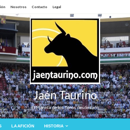
sión
Nosotros
Contacto
Legal
Jaén Taurino
El Planeta de los Toros desde Jaén
S
LA AFICIÓN
HISTORIA