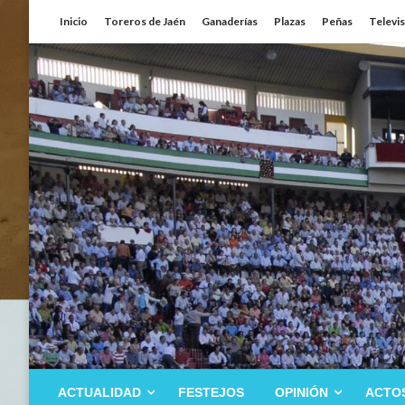
Saltar
Inicio
Toreros de Jaén
Ganaderías
Plazas
Peñas
Televi
al
contenido
ACTUALIDAD
FESTEJOS
OPINIÓN
ACTO