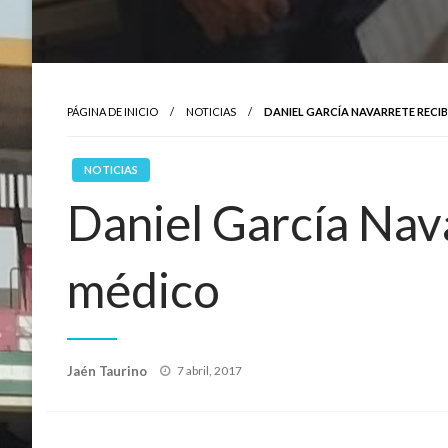
PÁGINA DE INICIO
NOTICIAS
DANIEL GARCÍA NAVARRETE RECIB
NOTICIAS
Daniel García Nava
médico
Publicado
Jaén Taurino
7 abril, 2017
el