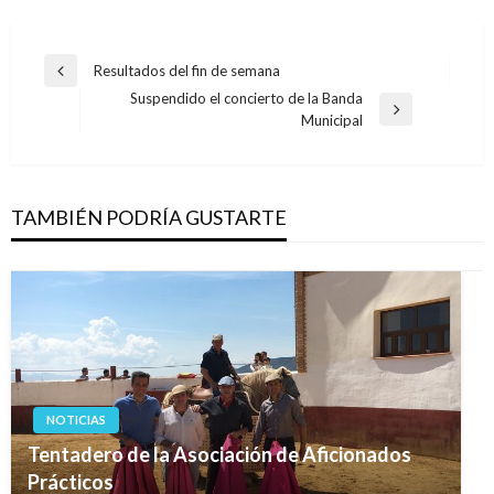
Navegación
Resultados del fin de semana
Entrada
de
Suspendido el concierto de la Banda
anterior
Entrada
Municipal
entradas
siguiente
TAMBIÉN PODRÍA GUSTARTE
NOTICIAS
Tentadero de la Asociación de Aficionados
Prácticos