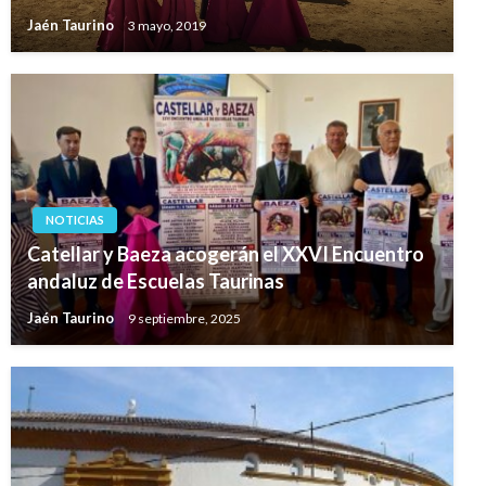
Jaén Taurino
3 mayo, 2019
NOTICIAS
Catellar y Baeza acogerán el XXVI Encuentro
andaluz de Escuelas Taurinas
Jaén Taurino
9 septiembre, 2025