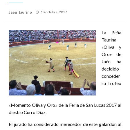
Publicado
Jaén Taurino
18 octubre, 2017
el
La Peña
Taurina
«Oliva y
Oro» de
Jaén ha
decidido
conceder
su Trofeo
«Momento Oliva y Oro» de la Feria de San Lucas 2017 al
diestro Curro Díaz.
El jurado ha considerado merecedor de este galardón al