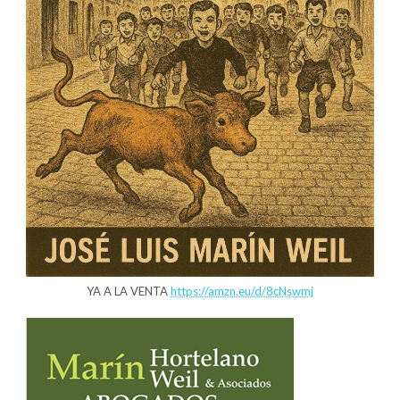
YA A LA VENTA
https://amzn.eu/d/8cNswmj