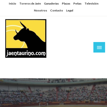
Saltar
Inicio
Toreros de Jaén
Ganaderías
Plazas
Peñas
Televisión
al
Nosotros
Contacto
Legal
contenido
Jaén Taurino
El Planeta de los Toros desde Jaén