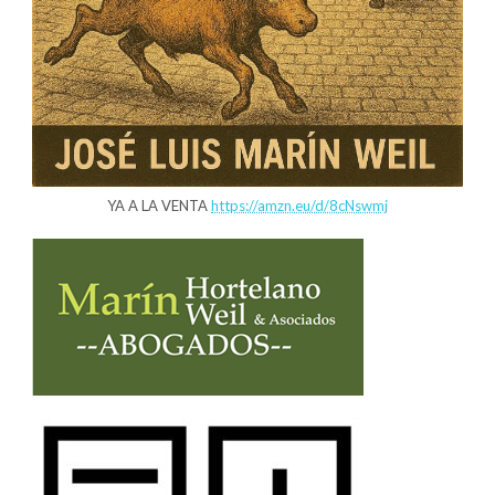
YA A LA VENTA
https://amzn.eu/d/8cNswmj