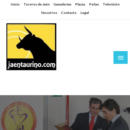
Saltar
Inicio
Toreros de Jaén
Ganaderías
Plazas
Peñas
Televisión
al
Nosotros
Contacto
Legal
contenido
Jaén Taurino
El Planeta de los Toros desde Jaén