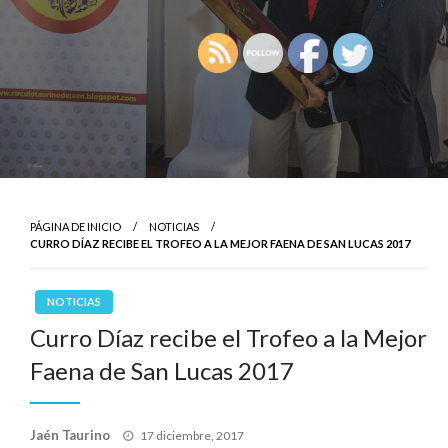
PÁGINA DE INICIO
NOTICIAS
CURRO DÍAZ RECIBE EL TROFEO A LA MEJOR FAENA DE SAN LUCAS 2017
NOTICIAS
Curro Díaz recibe el Trofeo a la Mejor
Faena de San Lucas 2017
Publicado
Jaén Taurino
17 diciembre, 2017