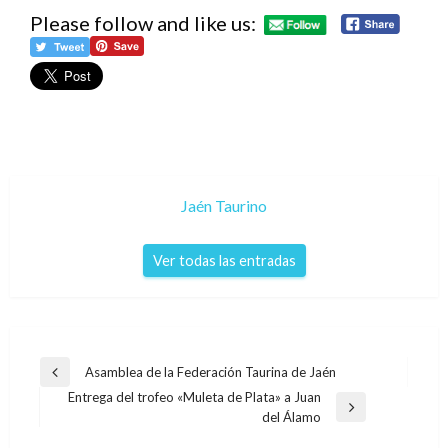
Please follow and like us:
Jaén Taurino
Ver todas las entradas
Navegación
Asamblea de la Federación Taurina de Jaén
Entrada
de
Entrega del trofeo «Muleta de Plata» a Juan
anterior
Entrada
del Álamo
entradas
siguiente