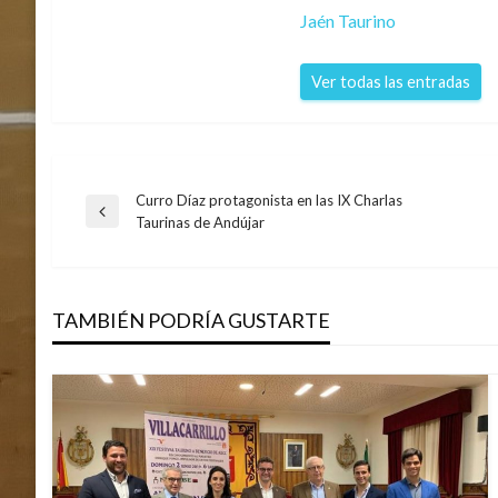
Jaén Taurino
Ver todas las entradas
Curro Díaz protagonista en las IX Charlas
Navegación
Entrada
Taurinas de Andújar
anterior
de
TAMBIÉN PODRÍA GUSTARTE
entradas