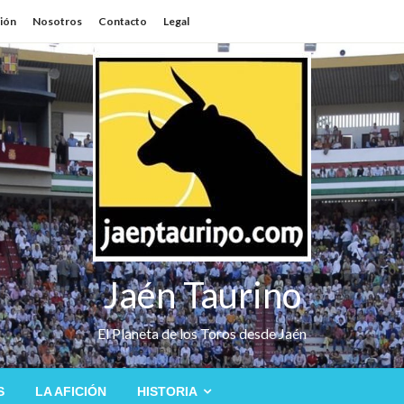
sión
Nosotros
Contacto
Legal
Jaén Taurino
El Planeta de los Toros desde Jaén
S
LA AFICIÓN
HISTORIA