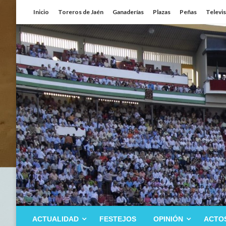
Saltar
Inicio
Toreros de Jaén
Ganaderías
Plazas
Peñas
Televi
al
contenido
ACTUALIDAD
FESTEJOS
OPINIÓN
ACTO