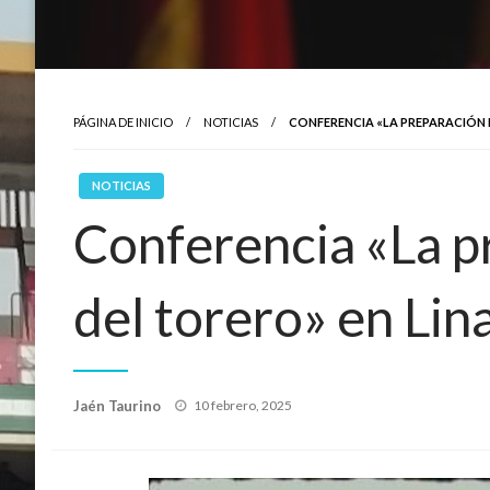
PÁGINA DE INICIO
NOTICIAS
CONFERENCIA «LA PREPARACIÓN 
NOTICIAS
Conferencia «La p
del torero» en Lin
Publicado
Jaén Taurino
10 febrero, 2025
el