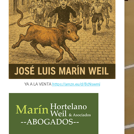
YA A LA VENTA
https://amzn.eu/d/8cNswmj