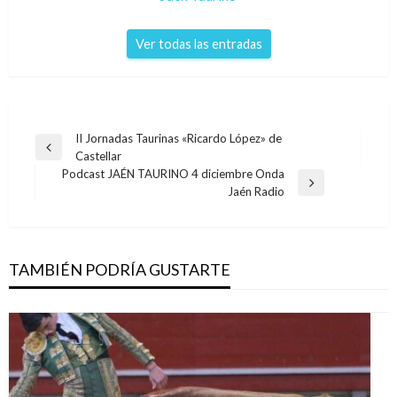
Ver todas las entradas
Navegación
II Jornadas Taurinas «Ricardo López» de
Entrada
Castellar
de
anterior
Podcast JAÉN TAURINO 4 diciembre Onda
entradas
Entrada
Jaén Radio
siguiente
TAMBIÉN PODRÍA GUSTARTE