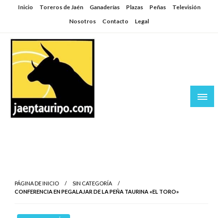
Saltar
Inicio
Toreros de Jaén
Ganaderías
Plazas
Peñas
Televisión
al
Nosotros
Contacto
Legal
contenido
Jaén Taurino
El Planeta de los Toros desde Jaén
PÁGINA DE INICIO
SIN CATEGORÍA
CONFERENCIA EN PEGALAJAR DE LA PEÑA TAURINA «EL TORO»