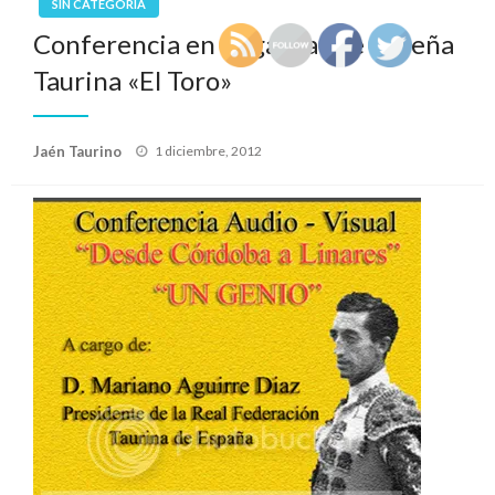
SIN CATEGORÍA
Conferencia en Pegalajar de la Peña
Taurina «El Toro»
Publicado
Jaén Taurino
1 diciembre, 2012
el