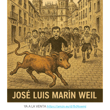
YA A LA VENTA
https://amzn.eu/d/8cNswmj